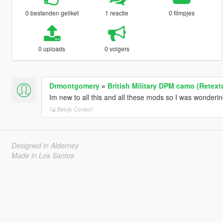
0 bestanden geliket
1 reactie
0 filmpjes
0 uploads
0 volgers
Drmontgomery
»
British Military DPM camo (Retext
Im new to all this and all these mods so I was wondering
Bekijk Context
Designed in Alderney
Made in Los Santos