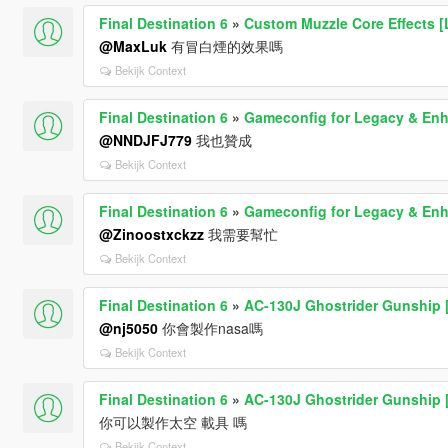
Final Destination 6
»
Custom Muzzle Core Effects [
@MaxLuk
有冒白煙的效果嗎
Bekijk Context
Final Destination 6
»
Gameconfig for Legacy & En
@NNDJFJ779
我也贊成
Bekijk Context
Final Destination 6
»
Gameconfig for Legacy & En
@Zinoostxckzz
我需要幫忙
Bekijk Context
Final Destination 6
»
AC-130J Ghostrider Gunship 
@nj5050
你會製作nasa嗎
Bekijk Context
Final Destination 6
»
AC-130J Ghostrider Gunship 
你可以製作太空 載具 嗎
Bekijk Context