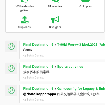
363 bestanden
81 reacties
0 filmpjes
geliket
0 uploads
0 volgers
Final Destination 6
»
T-90M Proryv-3 Mod.2023 [Ad
Sam6
Bekijk Context
Final Destination 6
»
Sports activities
放在腳本的檔案嗎
Bekijk Context
Final Destination 6
»
Gameconfig for Legacy & En
@Norfolkoppdroppa
如果交給機器人會比較有效率
Bekijk Context