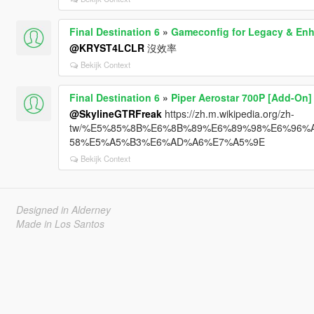
Final Destination 6
»
Gameconfig for Legacy & En
@KRYST4LCLR
沒效率
Bekijk Context
Final Destination 6
»
Piper Aerostar 700P [Add-On]
@SkylineGTRFreak
https://zh.m.wikipedia.org/zh-
tw/%E5%85%8B%E6%8B%89%E6%89%98%E6%96%A
58%E5%A5%B3%E6%AD%A6%E7%A5%9E
Bekijk Context
Designed in Alderney
Made in Los Santos