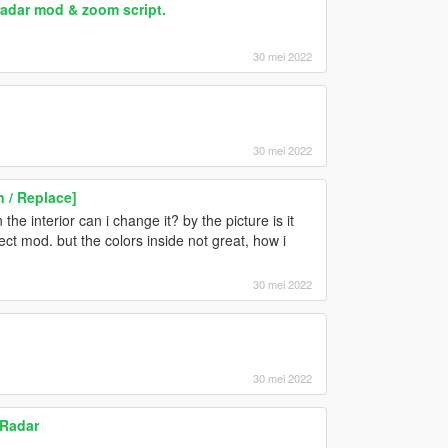
radar mod & zoom script.
30 mei 2022
30 mei 2022
 / Replace]
e interior can i change it? by the picture is it
fect mod. but the colors inside not great, how i
30 mei 2022
30 mei 2022
 Radar