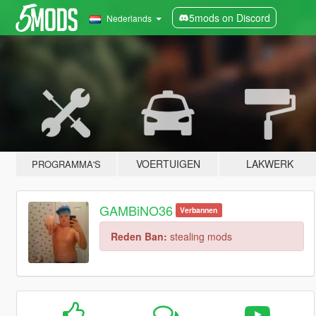
5mods on Discord
Nederlands
VOERTUIGEN
LAKWERK
PROGRAMMA'S
GAMBiNO36
Verbannen
Reden Ban:
stealing mods