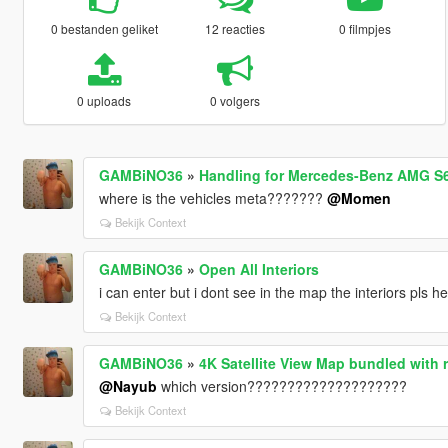
0 bestanden geliket
12 reacties
0 filmpjes
0 uploads
0 volgers
GAMBiNO36
»
Handling for Mercedes-Benz AMG S
where is the vehicles meta???????
@Momen
Bekijk Context
GAMBiNO36
»
Open All Interiors
i can enter but i dont see in the map the interiors pls he
Bekijk Context
GAMBiNO36
»
4K Satellite View Map bundled with 
@Nayub
which version????????????????????
Bekijk Context