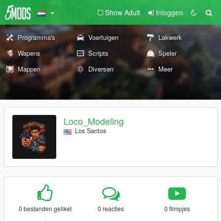
Show Adult
Inloggen
Programma's
Voertuigen
Lakwerk
Wapens
Scripts
Speler
Mappen
Diversen
Meer
Loco_Modeling
Los Santos
0 bestanden geliket
0 reacties
0 filmpjes