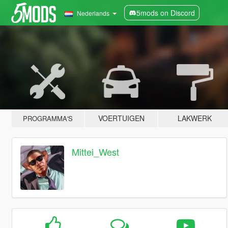
5mods on Discord
Nederlands
VOERTUIGEN
LAKWERK
PROGRAMMA'S
Mittei_West