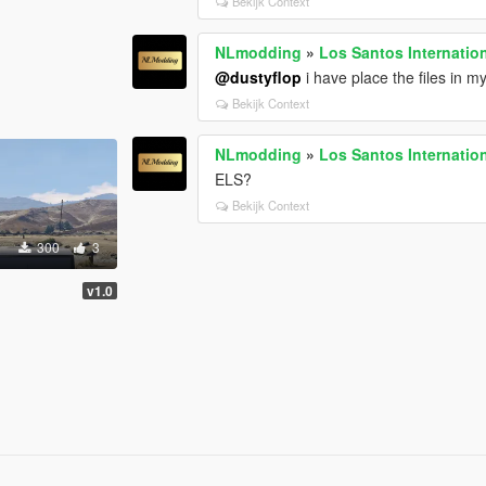
Bekijk Context
NLmodding
»
Los Santos Internation
@dustyflop
i have place the files in 
Bekijk Context
NLmodding
»
Los Santos Internation
ELS?
Bekijk Context
300
3
v1.0