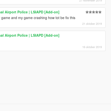
27 november 2019
al Airport Police | LSIAPD [Add-on]
my game and my game crashing how tot be fix this
21 oktober 2019
al Airport Police | LSIAPD [Add-on]
16 oktober 2019