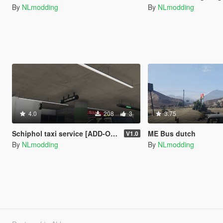
By
NLmodding
By
NLmodding
4.0
208
3
3.75
Schiphol taxi service [ADD-ON/Replace]
ME Bus dutch
V1.0
By
NLmodding
By
NLmodding