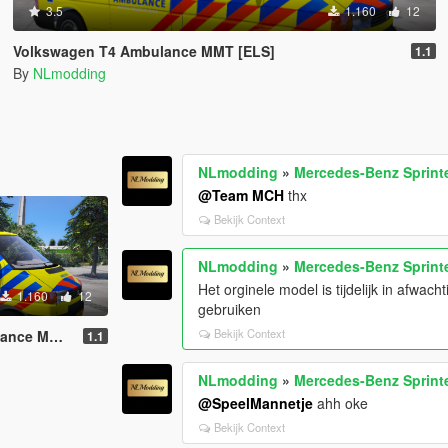
3.5
1.160
12
Volkswagen T4 Ambulance MMT [ELS]
1.1
By
NLmodding
NLmodding
»
Mercedes-Benz Sprinte
@Team MCH
thx
Bekijk Context
NLmodding
»
Mercedes-Benz Sprinte
Het orginele model is tijdelijk in afwach
1.160
12
gebruiken
Bekijk Context
MMT [ELS]
1.1
NLmodding
»
Mercedes-Benz Sprinte
@SpeelMannetje
ahh oke
Bekijk Context