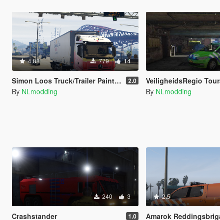
4.88
779
14
Simon Loos Truck/Trailer Paintjob pack
VeiligheidsRegio Touran 
2.0
By
NLmodding
By
NLmodding
240
3
2.5
Crashstander
Amarok Reddingsbrig
1.0