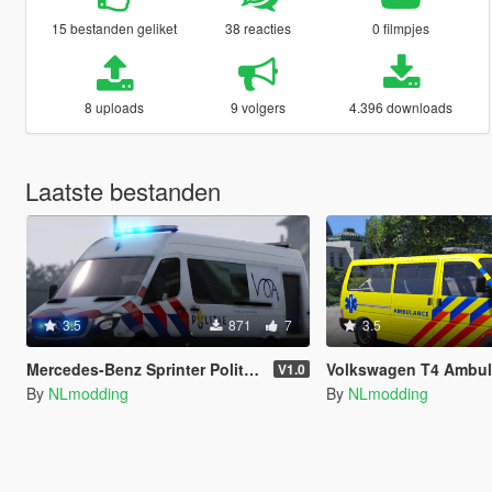
15 bestanden geliket
38 reacties
0 filmpjes
8 uploads
9 volgers
4.396 downloads
Laatste bestanden
3.5
871
7
3.5
Mercedes-Benz Sprinter Politie VOA [ELS] [OOV]
Volkswagen T4 Ambulance 
V1.0
By
NLmodding
By
NLmodding