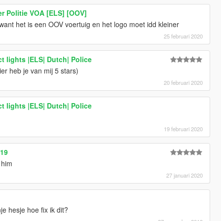
r Politie VOA [ELS] [OOV]
 want het is een OOV voertuig en het logo moet idd kleiner
25 februari 2020
ct lights |ELS| Dutch| Police
er heb je van mij 5 stars)
20 februari 2020
ct lights |ELS| Dutch| Police
19 februari 2020
019
t him
27 januari 2020
je hesje hoe fix ik dit?