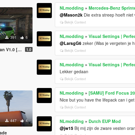
NLmodding
»
Mercedes-Benz Sprinte
@Mason2k
Die extra streep hoeft niet
Bekijk Context
NLmodding
»
Visual Settings | Perfe
391
6
@LarsgG6
zeker (Was je vergeten je hi
V1.0 [ELS]
1.0
Bekijk Context
NLmodding
»
Visual Settings | Perfe
Lekker gedaan
Bekijk Context
NLmodding
»
[SAMU] Ford Focus 2
Nice but you have the lifepack can i ge
Bekijk Context
447
4
NLmodding
»
Dutch EUP Mod
@jw15
Bij mij zijn de zware vesten oran
ade