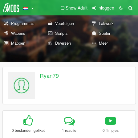
Show Adult
Inloggen
Programma's
Voertuigen
Lakwerk
Wapens
Scripts
Speler
Mappen
Diversen
Meer
Ryan79
0 bestanden geliket
1 reactie
0 filmpjes