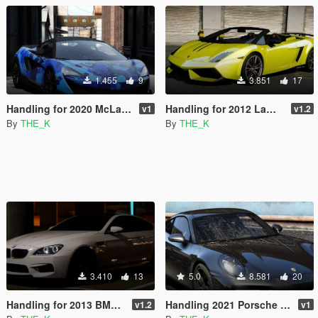
1.455
9
3.851
17
Handling for 2020 McLaren GT
Handling for 2012 Lamborghini Gallardo LP 570-4 Spyder Performante
v1
v1.2
By
THE_K
By
THE_K
3.410
13
5.0
8.581
20
Handling for 2013 BMW M6 F13
Handling 2021 Porsche 911 Turbo S
v1.2
v1