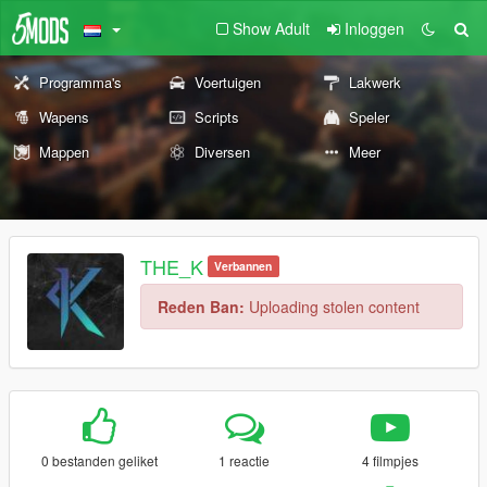
Show Adult
Inloggen
Programma's
Voertuigen
Lakwerk
Wapens
Scripts
Speler
Mappen
Diversen
Meer
THE_K
Verbannen
Reden Ban:
Uploading stolen content
0 bestanden geliket
1 reactie
4 filmpjes