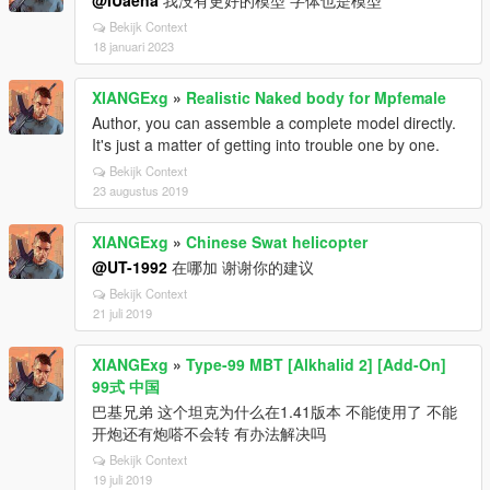
@IUaena
我没有更好的模型 字体也是模型
Bekijk Context
18 januari 2023
XIANGExg
»
Realistic Naked body for Mpfemale
Author, you can assemble a complete model directly.
It's just a matter of getting into trouble one by one.
Bekijk Context
23 augustus 2019
XIANGExg
»
Chinese Swat helicopter
@UT-1992
在哪加 谢谢你的建议
Bekijk Context
21 juli 2019
XIANGExg
»
Type-99 MBT [Alkhalid 2] [Add-On]
99式 中国
巴基兄弟 这个坦克为什么在1.41版本 不能使用了 不能
开炮还有炮嗒不会转 有办法解决吗
Bekijk Context
19 juli 2019