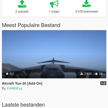
2 uploads
1 volger
3.478 downloads
Meest Populaire Bestand
5.0
2.596
26
Aircraft Yun-20 [Add-On]
1.0
By
XIANGExg
Laatste bestanden