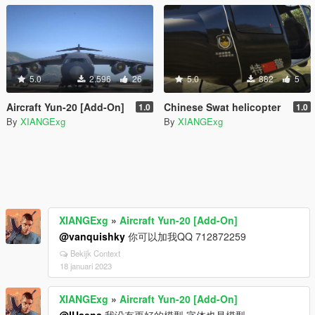
5.0
2.596
26
5.0
882
5
Aircraft Yun-20 [Add-On]
Chinese Swat helicopter
1.0
1.0
By
XIANGExg
By
XIANGExg
XIANGExg
»
Aircraft Yun-20 [Add-On]
@vanquishky
你可以加我QQ 712872259
Bekijk Context
18 januari 2023
XIANGExg
»
Aircraft Yun-20 [Add-On]