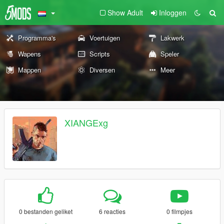
Show Adult
Inloggen
Programma's
Voertuigen
Lakwerk
Wapens
Scripts
Speler
Mappen
Diversen
Meer
XIANGExg
0 bestanden geliket
6 reacties
0 filmpjes