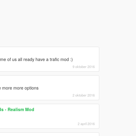
e of us all ready have a trafic mod :)
9 oktober 2016
ne more more options
2 oktober 2016
ds - Realism Mod
2 april 2016