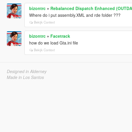
bizontrc
»
Rebalanced Dispatch Enhanced (OUTD
Where do i put assembly.XML and rde folder ???
Bekijk Context
bizontrc
»
Facetrack
how do we load Gta.ini file
Bekijk Context
Designed in Alderney
Made in Los Santos