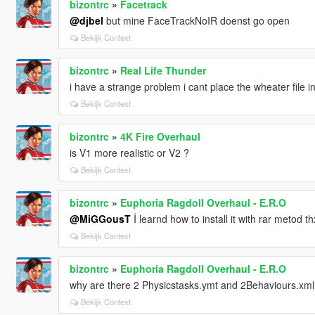
bizontrc
»
Facetrack
@djbel
but mine FaceTrackNoIR doenst go open
Bekijk Context
bizontrc
»
Real Life Thunder
i have a strange problem i cant place the wheater file i
Bekijk Context
bizontrc
»
4K Fire Overhaul
is V1 more realistic or V2 ?
Bekijk Context
bizontrc
»
Euphoria Ragdoll Overhaul - E.R.O
@MiGGousT
İ learnd how to install it with rar metod 
Bekijk Context
bizontrc
»
Euphoria Ragdoll Overhaul - E.R.O
why are there 2 Physicstasks.ymt and 2Behaviours.xml
Bekijk Context