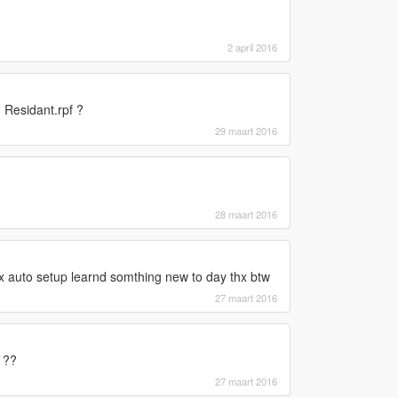
2 april 2016
n Residant.rpf ?
29 maart 2016
28 maart 2016
thx auto setup learnd somthing new to day thx btw
27 maart 2016
 ??
27 maart 2016