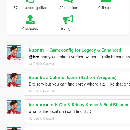
57 bestanden geliket
20 reacties
0 filmpjes
0 uploads
0 volgers
bizontrc
»
Gameconfig for Legacy & Enhanced
@bro
can you make a verison without Trafic becaus som
Bekijk Context
bizontrc
»
Colorful Icons (Radio + Weapons)
Bro sory but you can find evrey where 1.2 i like that o
Bekijk Context
bizontrc
»
In-N-Out & Krispy Kreme & Real Billboar
what is the location i cant find it :D
Bekijk Context