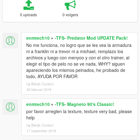
0 uploads
0 volgers
enmtech10
»
-TFS- Predator Mod UPDATE Pack!
No me funciona, no logro que se les vea la armadura
ni a franklin ni a trevor ni a michael, remplazo los
archivos y luego con menyoo y con el otro trainer, al
elegir el tipo de pelo no se ve nada, WHY? siguen
apareciendo los mismos peinados, he probado de
todo, AYUDA POR FAVOR
Bekijk Context
26 februari 2019
enmtech10
»
-TFS- Magneto 90's Classic!
por favor arreglen la texture, texture very bad, please
help
Bekijk Context
17 september 2018