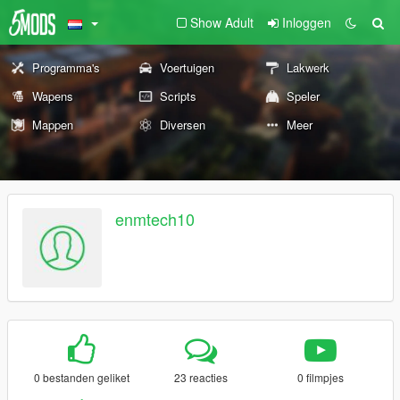
Show Adult
Inloggen
Programma's
Voertuigen
Lakwerk
Wapens
Scripts
Speler
Mappen
Diversen
Meer
enmtech10
0 bestanden geliket
23 reacties
0 filmpjes