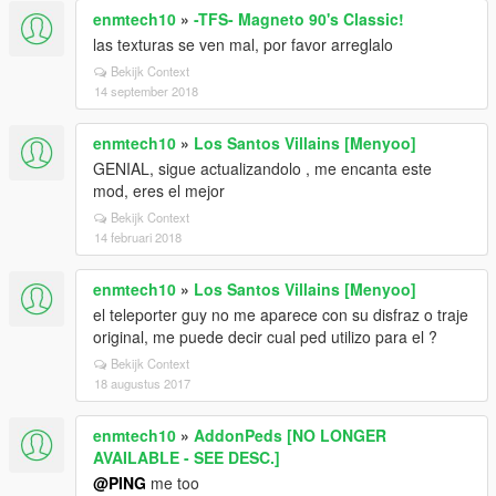
enmtech10
»
-TFS- Magneto 90's Classic!
las texturas se ven mal, por favor arreglalo
Bekijk Context
14 september 2018
enmtech10
»
Los Santos Villains [Menyoo]
GENIAL, sigue actualizandolo , me encanta este
mod, eres el mejor
Bekijk Context
14 februari 2018
enmtech10
»
Los Santos Villains [Menyoo]
el teleporter guy no me aparece con su disfraz o traje
original, me puede decir cual ped utilizo para el ?
Bekijk Context
18 augustus 2017
enmtech10
»
AddonPeds [NO LONGER
AVAILABLE - SEE DESC.]
@PING
me too