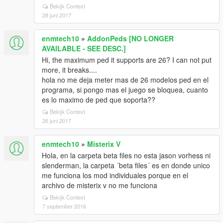
Bekijk Context
28 juni 2017
enmtech10
»
AddonPeds [NO LONGER
AVAILABLE - SEE DESC.]
Hi, the maximum ped it supports are 26? I can not put
more, it breaks....
hola no me deja meter mas de 26 modelos ped en el
programa, si pongo mas el juego se bloquea, cuanto
es lo maximo de ped que soporta??
Bekijk Context
26 juni 2017
enmtech10
»
Misterix V
Hola, en la carpeta beta files no esta jason vorhess ni
slenderman, la carpeta ´beta files´ es en donde unico
me funciona los mod individuales porque en el
archivo de misterix v no me funciona
Bekijk Context
7 september 2016