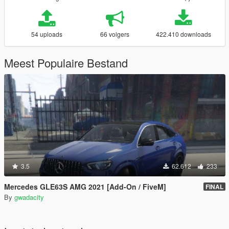
54 uploads
66 volgers
422.410 downloads
Meest Populaire Bestand
3.5
62.612
233
Mercedes GLE63S AMG 2021 [Add-On / FiveM]
FINAL
By
gwadacity