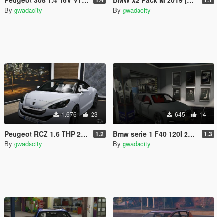
By
gwadacity
By
gwadacity
1.676
23
645
14
Peugeot RCZ 1.6 THP 200CH 2013 [Add-On]
Bmw serie 1 F40 120I 2020[0Add-On /]
1.2
1.3
By
gwadacity
By
gwadacity