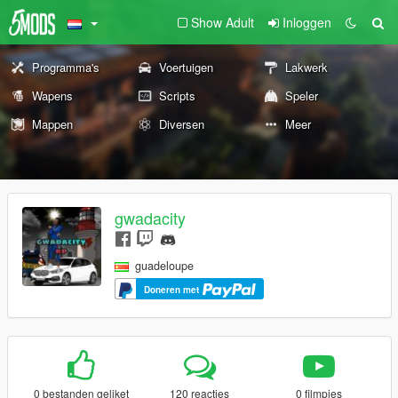
Show Adult
Inloggen
Programma's
Voertuigen
Lakwerk
Wapens
Scripts
Speler
Mappen
Diversen
Meer
gwadacity
guadeloupe
Doneren met
0 bestanden geliket
120 reacties
0 filmpjes