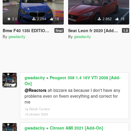
2.0
2.264
18
2.862
18
Bmw F40 135i EDITION GWADA Add-On / FIVEM]
Seat Leon fr 2020 [Add-On /]
final
1.0
By
gwadacity
By
gwadacity
gwadacity
»
Peugeot 308 1.4 16V VTI 2008 [Add-
On]
@Reactors
ah bizzare sa because I don't have any
problems even on fivem everything and correct for
me
Bekijk Context
16 oktober 2024
gwadacity
»
Citroen AMI 2021 [Add-On]