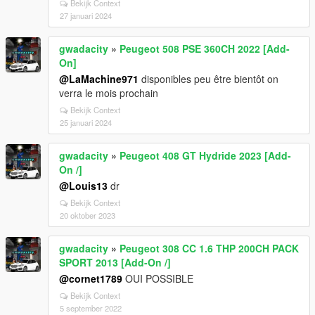
Bekijk Context
27 januari 2024
gwadacity
»
Peugeot 508 PSE 360CH 2022 [Add-
On]
@LaMachine971
disponibles peu être bientôt on
verra le mois prochain
Bekijk Context
25 januari 2024
gwadacity
»
Peugeot 408 GT Hydride 2023 [Add-
On /]
@Louis13
dr
Bekijk Context
20 oktober 2023
gwadacity
»
Peugeot 308 CC 1.6 THP 200CH PACK
SPORT 2013 [Add-On /]
@cornet1789
OUI POSSIBLE
Bekijk Context
5 september 2022