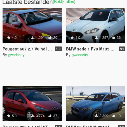
Laatste bestanden
(Bekijk alles)
4.0
1.291
20
4.0
4.257
36
Peugeot 607 2.7 V6 hdi 2008 [Add-On / replace/ ]
BMW serie 1 F70 M135 XDrive 2025 [Add-On]
1.0
v1
By
gwadacity
By
gwadacity
5.0
3.774
37
2.309
19
Peugeot 308 1.4 16V VTI 2008 [Add-On]
BMW x2 Pack M 2019 [Add-On]
1.4
1.1