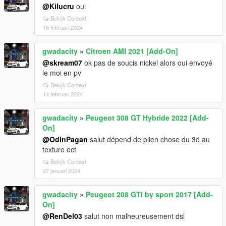
@Kilucru
oui
Bekijk Context
16 februari 2024
gwadacity
»
Citroen AMI 2021 [Add-On]
@skream07
ok pas de soucis nickel alors oui envoyé
le moi en pv
Bekijk Context
14 februari 2024
gwadacity
»
Peugeot 308 GT Hybride 2022 [Add-
On]
@OdinPagan
salut dépend de plien chose du 3d au
texture ect
Bekijk Context
27 januari 2024
gwadacity
»
Peugeot 208 GTi by sport 2017 [Add-
On]
@RenDel03
salut non malheureusement dsl