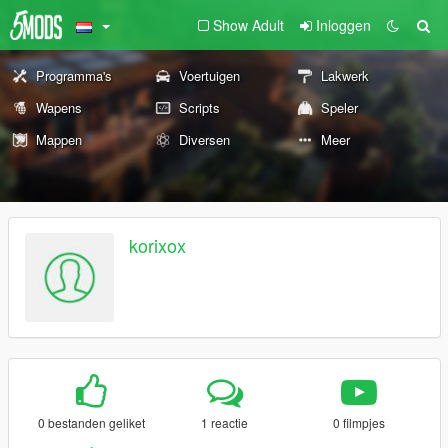
Show Adult
Inloggen
Programma's
Voertuigen
Lakwerk
Wapens
Scripts
Speler
Mappen
Diversen
Meer
korixox
0 bestanden geliket
1 reactie
0 filmpjes