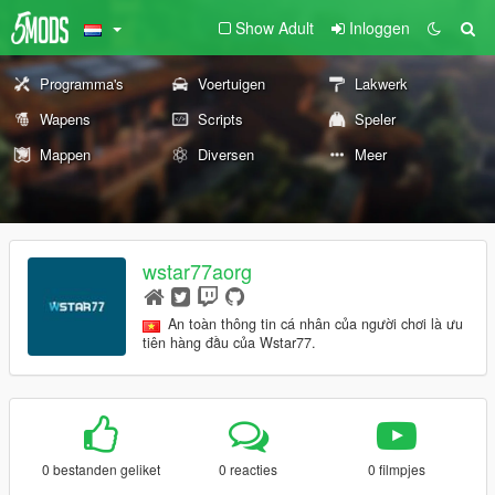
Show Adult
Inloggen
Programma's
Voertuigen
Lakwerk
Wapens
Scripts
Speler
Mappen
Diversen
Meer
wstar77aorg
An toàn thông tin cá nhân của người chơi là ưu
tiên hàng đầu của Wstar77.
0 bestanden geliket
0 reacties
0 filmpjes