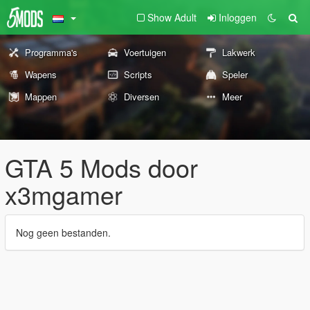
Show Adult
Inloggen
Programma's
Voertuigen
Lakwerk
Wapens
Scripts
Speler
Mappen
Diversen
Meer
GTA 5 Mods door
x3mgamer
Nog geen bestanden.