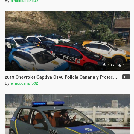
By
elmodcanario02
406
1
2013 Chevrolet Captiva C140 Policia Canaria y Proteccion Civil Canaria [Add-on/Replace]
1.0
By
elmodcanario02