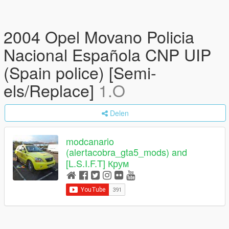
2004 Opel Movano Policia
Nacional Española CNP UIP
(Spain police) [Semi-
els/Replace]
1.O
Delen
modcanario
(alertacobra_gta5_mods) and
[L.S.I.F.T] Крум