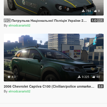
784
8
🇺🇦 Патрульна Національної Поліція України 2009 Volkswagen Golf VI (Patrol Police ukraine)
1.O 🇺🇦
By
elmodcanario02
4.0
9.325
48
2006 Chevrolet Captiva C100 (Civilian/police unmarked NO ELS) [Add-on/Replace/Extras/EU & RU Plates] General Motors Theta
2.0
By
elmodcanario02