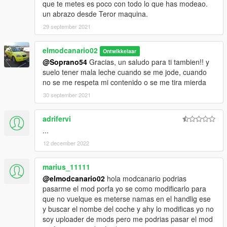
que te metes es poco con todo lo que has modeao.
un abrazo desde Teror maquina.
29 september 2021
elmodcanario02
Ontwikkelaar
@Soprano54
Gracias, un saludo para ti tambien!! y
suelo tener mala leche cuando se me jode, cuando
no se me respeta mi contenido o se me tira mierda
30 september 2021
adrifervi
...
12 december 2022
marius_11111
@elmodcanario02
hola modcanario podrias
pasarme el mod porfa yo se como modificarlo para
que no vuelque es meterse namas en el handlig ese
y buscar el nombe del coche y ahy lo modificas yo no
soy uploader de mods pero me podrias pasar el mod