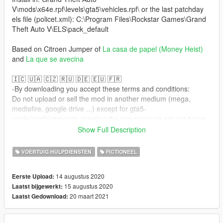
V\mods\x64e.rpf\levels\gta5\vehicles.rpf\ or the last patchday
els file (policet.xml): C:\Program Files\Rockstar Games\Grand
Theft Auto V\ELS\pack_default
Based on Citroen Jumper of
La casa de papel (Money Heist)
and
La que se avecina
🇮🇨 🇺🇦 🇨🇿 🇷🇺 🇩🇪 🇪🇺 🇫🇷
-By downloading you accept these terms and conditions:
Do not upload or sell the mod in another medium (mega,
mediafire, google drive ...) except for gta5-
mods/lcpdfr/gtainside meeting the requirements set out below
In order to upload an altered version (skin), upload the texture
Show Full Description
.ytds with link to the original product, while not editing the
original painting. And remember to keep original credits
VOERTUIG HULPDIENSTEN
FICTIONEEL
Allowed its use in fivem while not reediting the original painting
for example to put the logo of the server or similar
14 augustus 2020
Eerste Upload:
I you do a video put the link of the mod and autors names in
15 augustus 2020
Laatst bijgewerkt:
description
20 maart 2021
Laatst Gedownload:
🇮🇨 🇺🇦 🇨🇿 🇷🇺 🇩🇪 🇪🇺 🇫🇷
For support/request/mods related things contact me in my
discord/twitter and if you like my work and want to reward it,