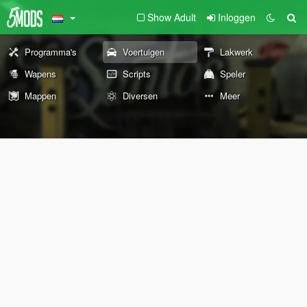
Show Adult
Inloggen
Programma's
Voertuigen
Lakwerk
Wapens
Scripts
Speler
Mappen
Diversen
Meer