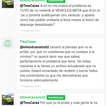
Ontwikkelaar
@TresCaras
A mi no me vuelca el problema es
TUYO de no meterte el VEHICLES.META que di en el
.rar o ponerla sustituyendo otro vehiculo, y aparte
como has podido probarla si lleva meses el boton de
descarga desactivado?
14 augustus 2021
TresCaras
@elmodcanario02
canario si piensas que no la
probé, por que no cuestionas que no vuelque a la
mínima? no querrá decir eso que sabes
perfectamente el problema que tiene. De todas
maneras si tu tienes un archivo actualizado que no
vuelca. Estaré encantado de recibirlo y borrar todos
mis comentarios ya que me demostraras que
funciona adecuadamente.
19 augustus 2021
elmodcanario02
Ontwikkelaar
@TresCaras
Por que yo la probe y mas gente la ha