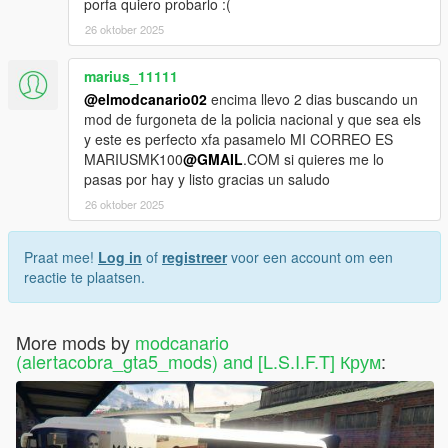
porfa quiero probarlo :(
26 oktober 2025
marius_11111
@elmodcanario02
encima llevo 2 dias buscando un
mod de furgoneta de la policia nacional y que sea els
y este es perfecto xfa pasamelo MI CORREO ES
MARIUSMK100
@GMAIL
.COM si quieres me lo
pasas por hay y listo gracias un saludo
26 oktober 2025
Praat mee!
Log in
of
registreer
voor een account om een
reactie te plaatsen.
More mods by
modcanario
(alertacobra_gta5_mods) and [L.S.I.F.T] Крум
: