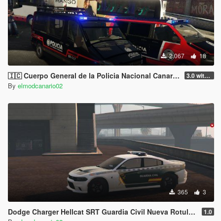
2.067
18
🇮🇨 Cuerpo General de la Policia Nacional Canaria 2006 Mercedes Sprinter W906 (Canary Islands Police)
3.0 with vehicles.meta
By
elmodcanario02
365
3
Dodge Charger Hellcat SRT Guardia Civil Nueva Rotulacion
1.0