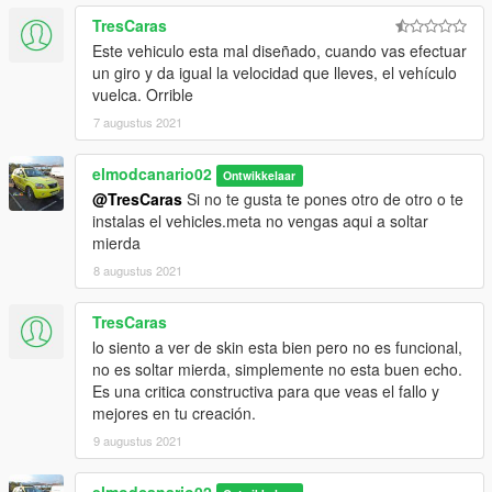
otaris ambulance unlock
TresCaras
Este vehiculo esta mal diseñado, cuando vas efectuar
un giro y da igual la velocidad que lleves, el vehículo
vuelca. Orrible
7 augustus 2021
elmodcanario02
Ontwikkelaar
@TresCaras
Si no te gusta te pones otro de otro o te
instalas el vehicles.meta no vengas aqui a soltar
mierda
8 augustus 2021
TresCaras
lo siento a ver de skin esta bien pero no es funcional,
no es soltar mierda, simplemente no esta buen echo.
Es una critica constructiva para que veas el fallo y
mejores en tu creación.
9 augustus 2021
elmodcanario02