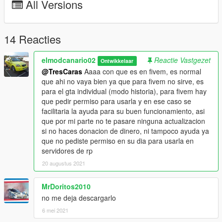
All Versions
donate on the paypal button
Follow me on my social media to see the mods before I upload
them to the web:
14 Reacties
Discord:
https://discord.gg/74DpuR9
elmodcanario02
Reactie Vastgezet
Ontwikkelaar
@TresCaras
Aaaa con que es en fivem, es normal
Twitter:
https://twitter.com/elmodcanario02
que ahi no vaya bien ya que para fivem no sirve, es
para el gta individual (modo historia), para fivem hay
Credits:
que pedir permiso para usarla y en ese caso se
Vehicle:
Los Santos Import
&
modcanario
facilitaria la ayuda para su buen funcionamiento, asi
(alertacobra_gta5_mods)
que por mi parte no te pasare ninguna actualizacion
si no haces donacion de dinero, ni tampoco ayuda ya
Skin
modcan (alertacobra_gta5_mods)
que no pediste permiso en su dia para usarla en
servidores de rp
Lightbar:
Federal Signal P8000 From EM4 forums
20 augustus 2021
Riot proection: catalonianmodder
MrDoritos2010
screenshots:
alexbello3
no me deja descargarlo
6 mei 2021
Interior equipmet from http://3dwarehouse.sketchup.com/ and