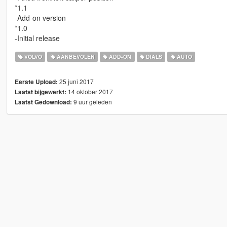
*1.1
-Add-on version
*1.0
-Initial release
VOLVO
AANBEVOLEN
ADD-ON
DIALS
AUTO
25 juni 2017
Eerste Upload:
14 oktober 2017
Laatst bijgewerkt:
9 uur geleden
Laatst Gedownload: