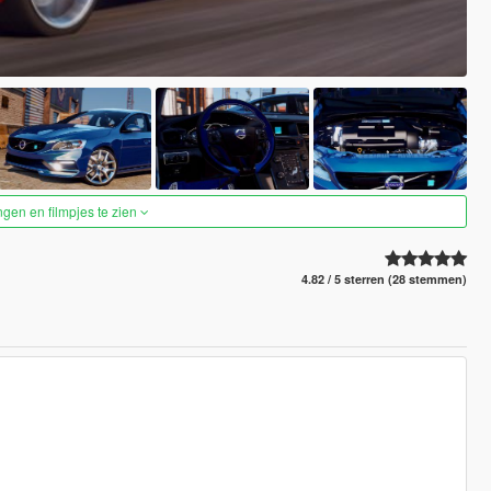
ngen en filmpjes te zien
4.82 / 5 sterren (28 stemmen)