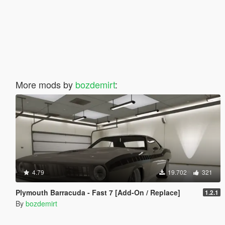
More mods by
bozdemirt
:
4.79
19.702
321
Plymouth Barracuda - Fast 7 [Add-On / Replace]
1.2.1
By
bozdemirt