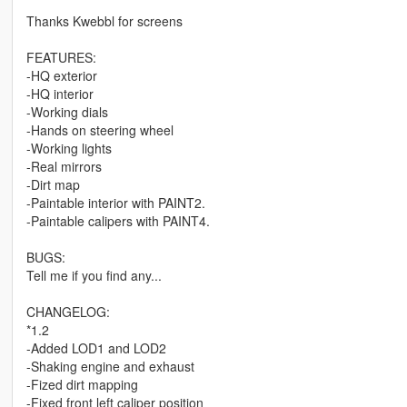
Thanks Kwebbl for screens
FEATURES:
-HQ exterior
-HQ interior
-Working dials
-Hands on steering wheel
-Working lights
-Real mirrors
-Dirt map
-Paintable interior with PAINT2.
-Paintable calipers with PAINT4.
BUGS:
Tell me if you find any...
CHANGELOG:
*1.2
-Added LOD1 and LOD2
-Shaking engine and exhaust
-Fized dirt mapping
-Fixed front left caliper position