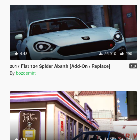
4.48
25.910
290
2017 Fiat 124 Spider Abarth [Add-On / Replace]
1.0
By
bozdemirt
4.75
15.252
174