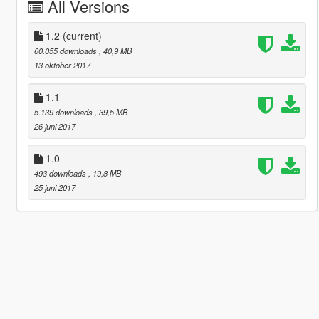
All Versions
1.2
(current)
60.055 downloads
, 40,9 MB
13 oktober 2017
1.1
5.139 downloads
, 39,5 MB
26 juni 2017
1.0
493 downloads
, 19,8 MB
25 juni 2017