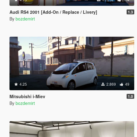
Audi RS4 2001 [Add-On / Replace / Livery]
1.3
By
bozdemirt
4.25
2.869
49
Mitsubishi i-Miev
1.0
By
bozdemirt