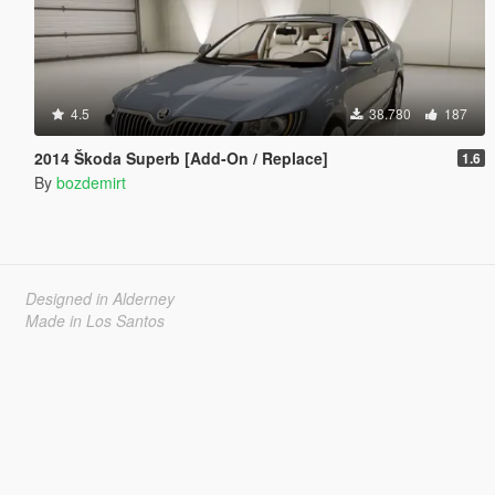
4.5
38.780
187
2014 Škoda Superb [Add-On / Replace]
1.6
By
bozdemirt
Designed in Alderney
Made in Los Santos