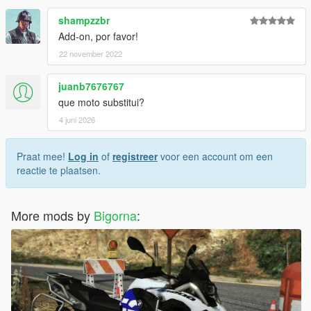
shampzzbr
Add-on, por favor!
22 november 2022
juanb7676767
que moto substitui?
4 juni 2026
Praat mee!
Log in
of
registreer
voor een account om een
reactie te plaatsen.
More mods by
Bigorna
: