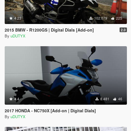
4.23
102.079
225
2015 BMW - R1200GS | Digital Dials [Add-on]
2.0
By
uDUTYX
4.4
8.481
46
2017 HONDA - NC750X [Add-on | Digital Dials]
By
uDUTYX