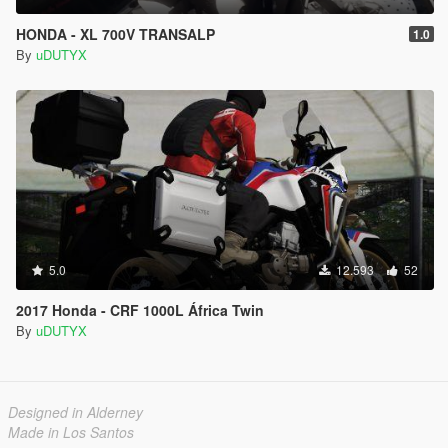
HONDA - XL 700V TRANSALP
1.0
By
uDUTYX
5.0
12.593
52
2017 Honda - CRF 1000L África Twin
By
uDUTYX
Designed in Alderney
Made in Los Santos