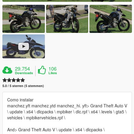
29.754
106
Downloads
Likes
5.0 / 5 sterren (5 stemmen)
Como instalar
manchez.yft manchez.ytd manchez_hi. yft> Grand Theft Auto V
\ update \ x64 \ dlcpacks \ mpbiker \ dlc.rpf \ x64 \ levels \ gta5 \
vehicles \ mpbikervehicles.rpf \
And> Grand Theft Auto V \ update \ x64 \ dlcpacks \