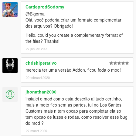
CattleprodSodomy
@Bigorna
Olá, você poderia criar um formato complementar
dos arquivos? Obrigado!
Hello, could you create a complementary format of
the files? Thanks!
27 januari 2020
chrishiperativo
merecia ter uma versão Addon, ficou foda o mod!
22 februari 2020
jhonathan2000
instalei o mod como esta descrito ai tudo certinho,
mais a moto fico sem as partes, fui no Los Santos
Customs mais n tem opcao para completar ela,so
tem opcao de luzes e rodas, como resolver esse bug
do mod ?
27 maart 2020