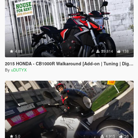
4.88
29.814
138
2015 HONDA - CB1000R Walkaround [Add-on | Tuning | Digital Dials]
By
uDUTYX
5.0
4.915
36