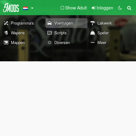
Show Adult
Inloggen
Programma's
Voertuigen
Lakwerk
Wapens
Scripts
Speler
Mappen
Diversen
Meer