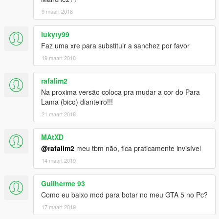
9 maart 2018
lukyty99
Faz uma xre para substituir a sanchez por favor
19 maart 2018
rafalim2
Na proxima versão coloca pra mudar a cor do Para
Lama (bico) dianteiro!!!
21 maart 2018
MAtXD
@rafalim2
meu tbm não, fica praticamente invisível
14 maart 2019
Guilherme 93
Como eu baixo mod para botar no meu GTA 5 no Pc?
17 maart 2019