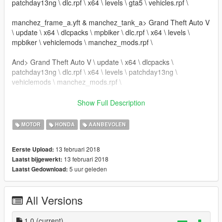
patchday13ng \ dlc.rpf \ x64 \ levels \ gta5 \ vehicles.rpf \
manchez_frame_a.yft & manchez_tank_a> Grand Theft Auto V
\ update \ x64 \ dlcpacks \ mpbiker \ dlc.rpf \ x64 \ levels \
mpbiker \ vehiclemods \ manchez_mods.rpf \
And> Grand Theft Auto V \ update \ x64 \ dlcpacks \
patchday13ng \ dlc.rpf \ x64 \ levels \ patchday13ng \
vehiclemods \ manchez_mods.rpf \
- Crédits: Bigorna (Por favor, atualize-me sobre o resto,
Show Full Description
obrigado).
- Convertido em GTA V por: Carlos Danrlley (Bigorna)
MOTOR
HONDA
AANBEVOLEN
+ "" +
* Complete a bicicleta em Los Santos Customs *
13 februari 2018
Eerste Upload:
O mod contém 4 extras
13 februari 2018
Laatst bijgewerkt:
-------------------- ---------------- ----------
5 uur geleden
Laatst Gedownload:
Você quer que eu diga algo? Enviar e-mail na página, quando
possível, responda: https://www.facebook.com/CarlosDaanrlley
All Versions
se desejar mais mods como este, mantenha os créditos e o
link do download original!
1.0
(current)