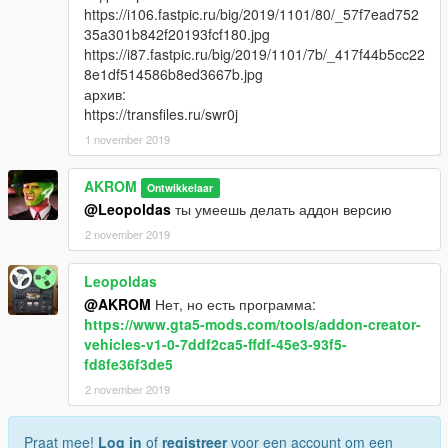
https://i106.fastpic.ru/big/2019/1101/80/_57f7ead752
35a301b842f20193fcf180.jpg
https://i87.fastpic.ru/big/2019/1101/7b/_417f44b5cc22
8e1df514586b8ed3667b.jpg
архив:
https://transfiles.ru/swr0j
1 november 2019
AKROM
Ontwikkelaar
@Leopoldas
ты умеешь делать аддон версию
2 november 2019
Leopoldas
@AKROM
Нет, но есть программа:
https://www.gta5-mods.com/tools/addon-creator-
vehicles-v1-0-7ddf2ca5-ffdf-45e3-93f5-
fd8fe36f3de5
2 november 2019
Praat mee!
Log in
of
registreer
voor een account om een