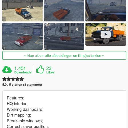
klap uit om alle afbeeldingen en filmpjes te zien
1.451
23
Downloads
Likes
5.0 / 5 sterren (3 stemmen)
Features:
HQ interior;
Working dashboard;
Dirt mapping;
Breakable windows;
Correct player position;