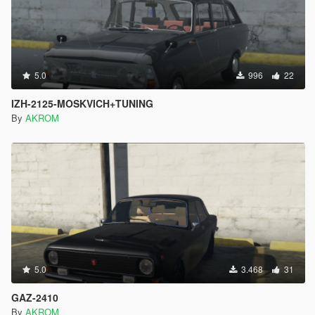
5.0
996
22
IZH-2125-MOSKVICH+TUNING
By
AKROM
5.0
3.468
31
GAZ-2410
By
AKROM