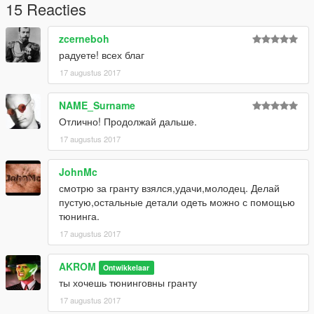
15 Reacties
zcerneboh
радуете! всех благ
17 augustus 2017
NAME_Surname
Отлично! Продолжай дальше.
17 augustus 2017
JohnMc
смотрю за гранту взялся,удачи,молодец. Делай
пустую,остальные детали одеть можно с помощью
тюнинга.
17 augustus 2017
AKROM
Ontwikkelaar
ты хочешь тюнинговны гранту
17 augustus 2017