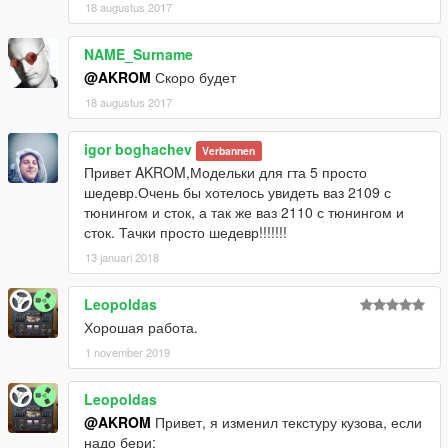
18 augustus 2017
NAME_Surname
@AKROM
Скоро будет
18 augustus 2017
igor boghachev
Verbannen
Привет AKROM,Модельки для гта 5 просто
шедевр.Очень бы хотелось увидеть ваз 2109 с
тюнингом и сток, а так же ваз 2110 с тюнингом и
сток. Тачки просто шедевр!!!!!!!
13 januari 2018
Leopoldas
Хорошая работа.
1 november 2019
Leopoldas
@AKROM
Привет, я изменил текстуру кузова, если
надо бери: