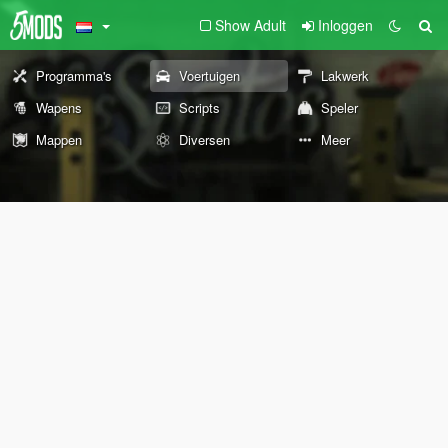
Show Adult
Inloggen
Programma's
Voertuigen
Lakwerk
Wapens
Scripts
Speler
Mappen
Diversen
Meer