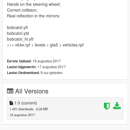
Hands on the steering wheel;
Correct collision;
Real reflection in the mirrors;
bobcatxl.yft
bobcatxl.ytd
bobcatxl_hi.yft
>>> x64e.rpf > levels > gta5 > vehicles.rpf
16 augustus 2017
Eerste Upload:
17 augustus 2017
Laatst bijgewerkt:
9 uur geleden
Laatst Gedownload:
All Versions
1.0
(current)
1.451 downloads
, 6,09 MB
16 augustus 2017