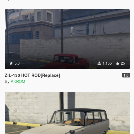
5.0
1.155
25
ZIL-130 HOT ROD[Replace]
1.0
By
AKROM