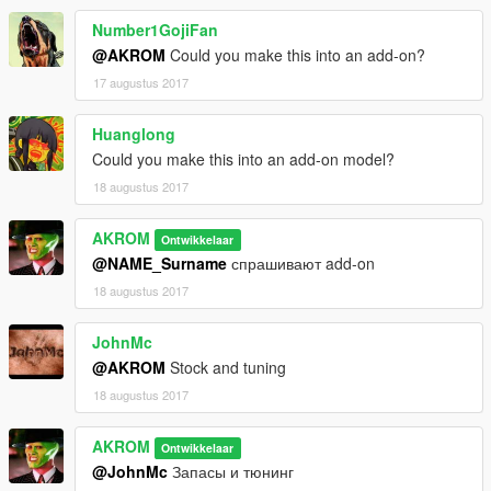
Number1GojiFan
@AKROM
Could you make this into an add-on?
17 augustus 2017
Huanglong
Could you make this into an add-on model?
18 augustus 2017
AKROM
Ontwikkelaar
@NAME_Surname
спрашивают add-on
18 augustus 2017
JohnMc
@AKROM
Stock and tuning
18 augustus 2017
AKROM
Ontwikkelaar
@JohnMc
Запасы и тюнинг