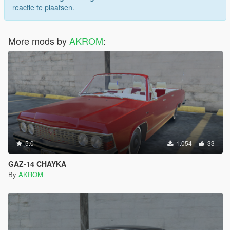
reactie te plaatsen.
More mods by
AKROM
:
5.0
1.054
33
GAZ-14 CHAYKA
By
AKROM