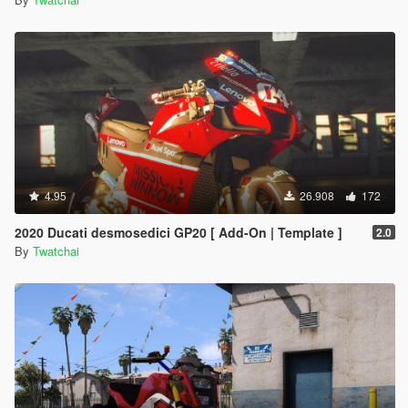
4.95
26.908
172
2020 Ducati desmosedici GP20 [ Add-On | Template ]
2.0
By
Twatchai