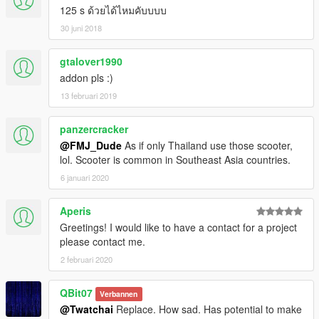
125 s ด้วยได้ไหมคับบบบ
30 juni 2018
gtalover1990
addon pls :)
13 februari 2019
panzercracker
@FMJ_Dude
As if only Thailand use those scooter,
lol. Scooter is common in Southeast Asia countries.
6 januari 2020
Aperis
Greetings! I would like to have a contact for a project
please contact me.
2 februari 2020
QBit07
Verbannen
@Twatchai
Replace. How sad. Has potential to make