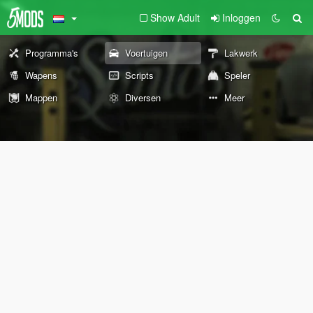
Show Adult
Inloggen
Programma's
Voertuigen
Lakwerk
Wapens
Scripts
Speler
Mappen
Diversen
Meer