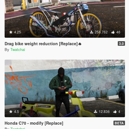
4.25
256.762
46
Drag bike weight reduction [Replace]🔥
3.0
By
Twatchai
4.5
12.836
4
Honda C70 - modify [Replace]
BETA
By
Twatchai