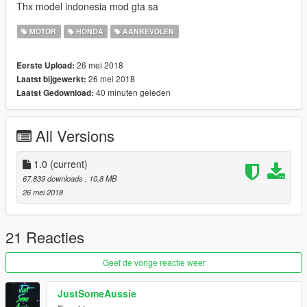
Thx model indonesia mod gta sa
MOTOR
HONDA
AANBEVOLEN
26 mei 2018
Eerste Upload:
26 mei 2018
Laatst bijgewerkt:
40 minuten geleden
Laatst Gedownload:
All Versions
1.0
(current)
67.839 downloads
, 10,8 MB
26 mei 2018
21 Reacties
Geef de vorige reactie weer
JustSomeAussie