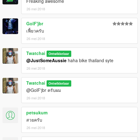
Freaking awesome
26 mei 2018
GolF'jbr
เฟี้ยวครับ
26 mei 2018
Twatchai
Ontwikkelaar
@JustSomeAussie
haha bike thailand syte
26 mei 2018
Twatchai
Ontwikkelaar
@GolF'jbr ครับผม
26 mei 2018
petsukum
สวยครับ
26 mei 2018