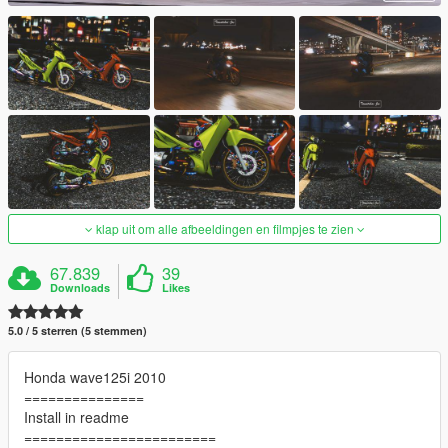
klap uit om alle afbeeldingen en filmpjes te zien
67.839
39
Downloads
Likes
5.0 / 5 sterren (5 stemmen)
Honda wave125i 2010
===============
Install in readme
========================