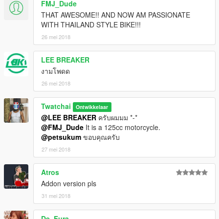
FMJ_Dude
THAT AWESOME!! AND NOW AM PASSIONATE
WITH THAILAND STYLE BIKE!!!
26 mei 2018
LEE BREAKER
งามโพดด
26 mei 2018
Twatchai
Ontwikkelaar
@LEE BREAKER
ครับผมมม *-*
@FMJ_Dude
It is a 125cc motorcycle.
@petsukum
ขอบคุณครับ
27 mei 2018
Atros
Addon version pls
31 mei 2018
De_Fura