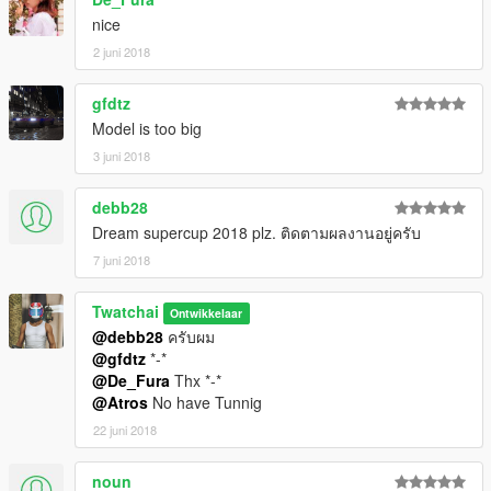
nice
2 juni 2018
gfdtz
Model is too big
3 juni 2018
debb28
Dream supercup 2018 plz. ติดตามผลงานอยู่ครับ
7 juni 2018
Twatchai
Ontwikkelaar
@debb28
ครับผม
@gfdtz
*-*
@De_Fura
Thx *-*
@Atros
No have Tunnig
22 juni 2018
noun