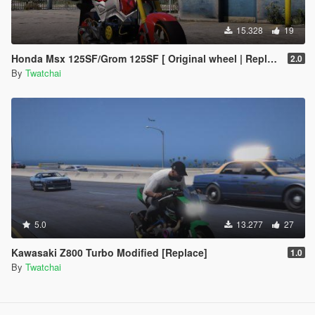
15.328
19
Honda Msx 125SF/Grom 125SF [ Original wheel | Replace ]🔥
2.0
By
Twatchai
5.0
13.277
27
Kawasaki Z800 Turbo Modified [Replace]
1.0
By
Twatchai