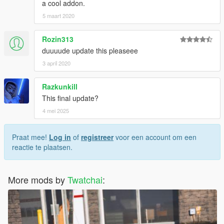
a cool addon.
5 maart 2020
Rozin313
duuuude update this pleaseee
3 april 2020
Razkunkill
This final update?
4 mei 2025
Praat mee!
Log in
of
registreer
voor een account om een
reactie te plaatsen.
More mods by
Twatchai
: