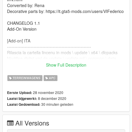
Converted by: Rena
Decorative parts by: https://it.gta5-mods.com/users/VIFederico
CHANGELOG 1.1
Add-On Version
[Add-on] ITA
---------------------------------------------------------
Rilascia la cartella lincenu in mods \ update \ x64 \ dlcpacks
Modifica dlclist.xml da update \ update.rpf \ common \ data
aggiungi questa linea
Show Full Description
dlcpacks: \ lincenu \ item>
TERREINWAGENS
APC
Salvalo e sostituiscilo.
28 november 2020
Eerste Upload:
8 december 2020
Laatst bijgewerkt:
Nome di Spawn: lincenu
30 minuten geleden
Laatst Gedownload:
[Add-On] ENG
---------------------------------------------------------
All Versions
Drop the lincenu folder into mods \ update \ x64 \ dlcpacks
Edit dlclist.xml from update \ update.rpf \ common \ data