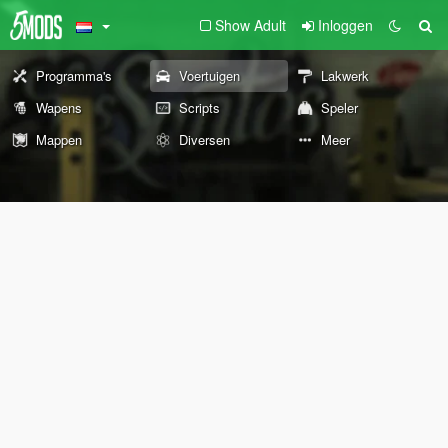
Show Adult
Inloggen
Programma's
Voertuigen
Lakwerk
Wapens
Scripts
Speler
Mappen
Diversen
Meer