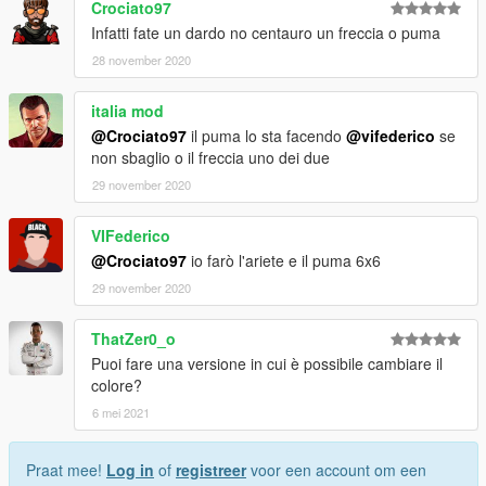
Crociato97
Infatti fate un dardo no centauro un freccia o puma
28 november 2020
italia mod
@Crociato97
il puma lo sta facendo
@vifederico
se
non sbaglio o il freccia uno dei due
29 november 2020
VIFederico
@Crociato97
io farò l'ariete e il puma 6x6
29 november 2020
ThatZer0_o
Puoi fare una versione in cui è possibile cambiare il
colore?
6 mei 2021
Praat mee!
Log in
of
registreer
voor een account om een