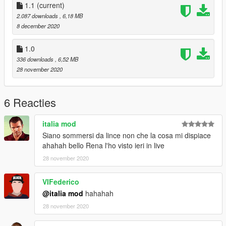
add this line
1.1
(current)
2.087 downloads
, 6,18 MB
dlcpacks: \ lincenu \ item>
8 december 2020
Save and replace it.
1.0
336 downloads
, 6,52 MB
Name for Spawn: lincenu
28 november 2020
---------------------------------------------------------
"ATTENTION"
6 Reacties
You are not authorized to change the model.
italia mod
"ATTENZIONE"
Siano sommersi da lince non che la cosa mi dispiace
Non sei autorizzato a modificare modello.
ahahah bello Rena l'ho visto ieri in live
28 november 2020
VIFederico
@italia mod
hahahah
28 november 2020