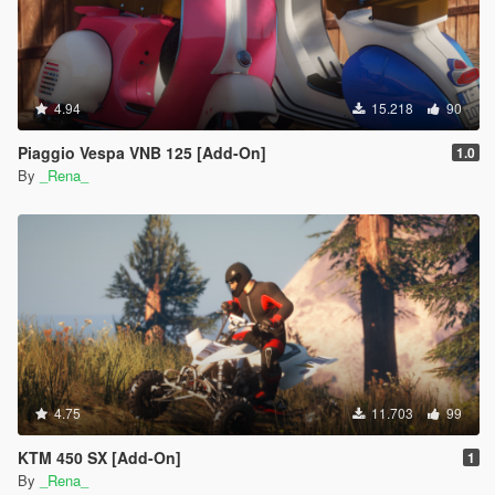
4.94
15.218
90
Piaggio Vespa VNB 125 [Add-On]
1.0
By
_Rena_
4.75
11.703
99
KTM 450 SX [Add-On]
1
By
_Rena_