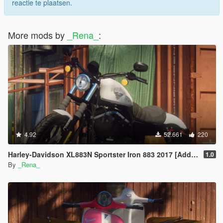
reactie te plaatsen.
More mods by
_Rena_
:
4.92
52.661
220
Harley-Davidson XL883N Sportster Iron 883 2017 [Add-On]
1.0
By
_Rena_