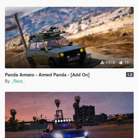
1.518
19
Panda Armato - Armed Panda - [Add On]
1.0
By
_Rena_