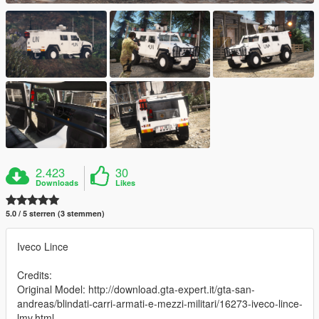
2.423
30
Downloads
Likes
5.0 / 5 sterren (3 stemmen)
Iveco Lince
Credits:
Original Model: http://download.gta-expert.it/gta-san-
andreas/blindati-carri-armati-e-mezzi-militari/16273-iveco-lince-
lmv.html