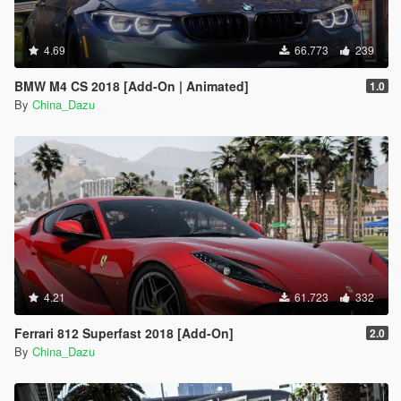
4.69
66.773
239
BMW M4 CS 2018 [Add-On | Animated]
1.0
By
China_Dazu
4.21
61.723
332
Ferrari 812 Superfast 2018 [Add-On]
2.0
By
China_Dazu