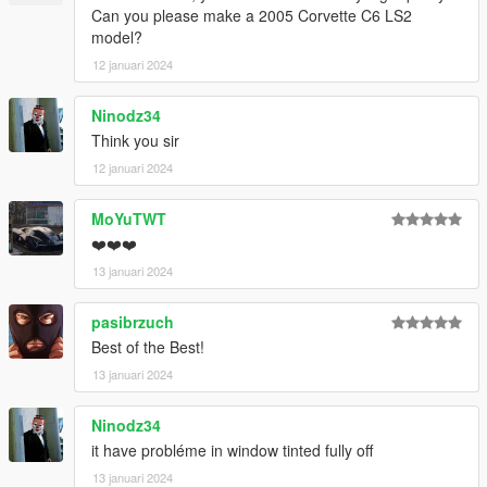
Can you please make a 2005 Corvette C6 LS2
model?
12 januari 2024
Ninodz34
Think you sir
12 januari 2024
MoYuTWT
❤️❤️❤️
13 januari 2024
pasibrzuch
Best of the Best!
13 januari 2024
Ninodz34
it have probléme in window tinted fully off
13 januari 2024