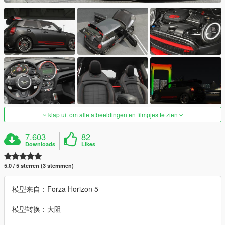
klap uit om alle afbeeldingen en filmpjes te zien
7.603
82
Downloads
Likes
5.0 / 5 sterren (3 stemmen)
模型来自：Forza Horizon 5
模型转换：大阻