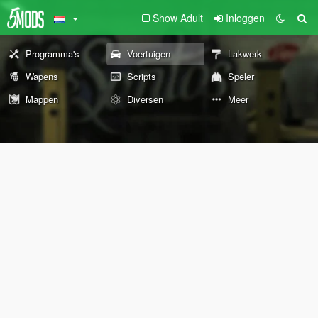
Show Adult
Inloggen
Programma's
Voertuigen
Lakwerk
Wapens
Scripts
Speler
Mappen
Diversen
Meer