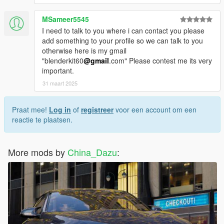
MSameer5545
I need to talk to you where i can contact you please
add something to your profile so we can talk to you
otherwise here is my gmail
"blenderkit60
@gmail
.com" Please contest me its very
important.
31 maart 2025
Praat mee!
Log in
of
registreer
voor een account om een
reactie te plaatsen.
More mods by
China_Dazu
: