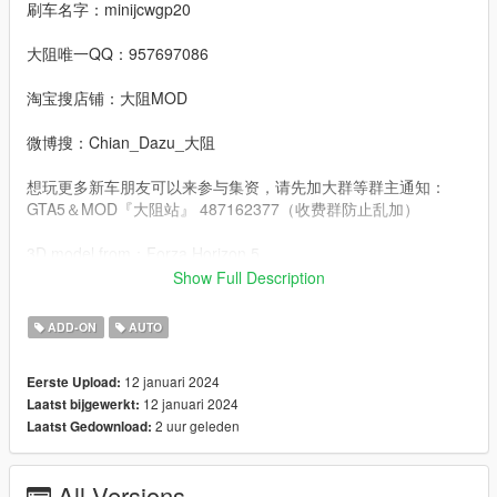
刷车名字：minijcwgp20
大阻唯一QQ：957697086
淘宝搜店铺：大阻MOD
微博搜：Chian_Dazu_大阻
想玩更多新车朋友可以来参与集资，请先加大群等群主通知：
GTA5＆MOD『大阻站』 487162377（收费群防止乱加）
3D model from：Forza Horizon 5
Show Full Description
Convert：DAZU
ADD-ON
AUTO
dlcpacks：minijcwgp20
12 januari 2024
Eerste Upload:
Facebook.：https://www.facebook.com/Dazumods
12 januari 2024
Laatst bijgewerkt:
2 uur geleden
Laatst Gedownload:
All Versions