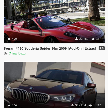
4.25
23.169
221
Ferrari F430 Scuderia Spider 16m 2009 [Add-On | Extras]
1.0
By
China_Dazu
4.59
387.284
1.037