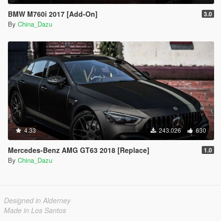
BMW M760i 2017 [Add-On]
3.0
By
China_Dazu
4.33
243.026
630
Mercedes-Benz AMG GT63 2018 [Replace]
1.0
By
China_Dazu
Designed in Alderney
Made in Los Santos