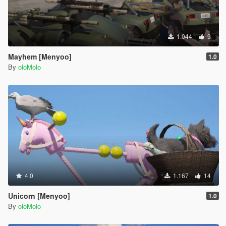
1.044
9
Mayhem [Menyoo]
1.0
By
oloMolo
4.0
1.167
14
Unicorn [Menyoo]
1.0
By
oloMolo