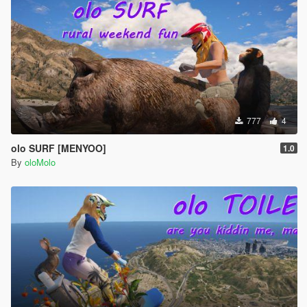
777
4
olo SURF [MENYOO]
1.0
By
oloMolo