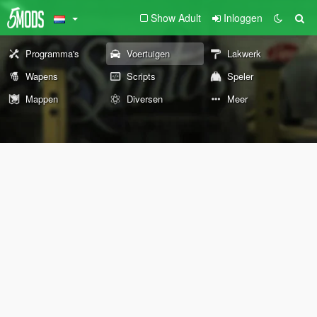
Show Adult
Inloggen
Programma's
Voertuigen
Lakwerk
Wapens
Scripts
Speler
Mappen
Diversen
Meer