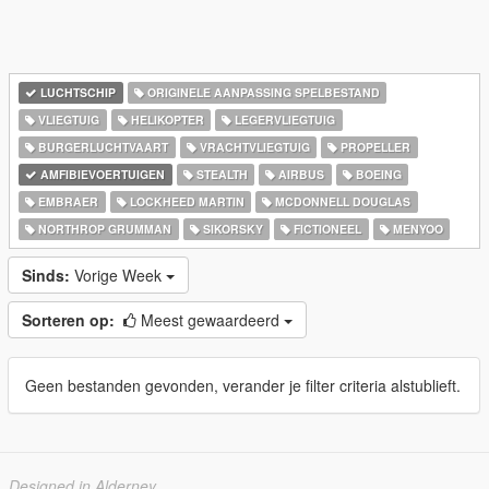
LUCHTSCHIP
ORIGINELE AANPASSING SPELBESTAND
VLIEGTUIG
HELIKOPTER
LEGERVLIEGTUIG
BURGERLUCHTVAART
VRACHTVLIEGTUIG
PROPELLER
AMFIBIEVOERTUIGEN
STEALTH
AIRBUS
BOEING
EMBRAER
LOCKHEED MARTIN
MCDONNELL DOUGLAS
NORTHROP GRUMMAN
SIKORSKY
FICTIONEEL
MENYOO
Sinds:
Vorige Week
Sorteren op:
Meest gewaardeerd
Geen bestanden gevonden, verander je filter criteria alstublieft.
Designed in Alderney