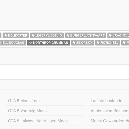
HELIKOPTER
LEGERVLIEGTUIG
BURGERLUCHTVAART
VRACHTVL
NELL DOUGLAS
NORTHROP GRUMMAN
SIKORSKY
FICTIONEEL
M
GTA 5 Mods Tools
Laatste bestanden
GTA 5 Voertuig Mods
Aanbevolen Bestand
GTA 5 Lakwerk Voertuigen Mods
Meest Gewaardeerd