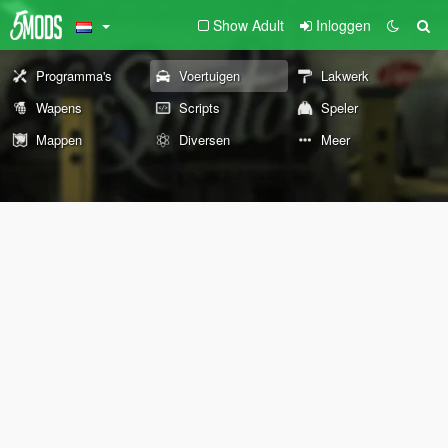
Show Adult
Inloggen
Programma's
Voertuigen
Lakwerk
Wapens
Scripts
Speler
Mappen
Diversen
Meer