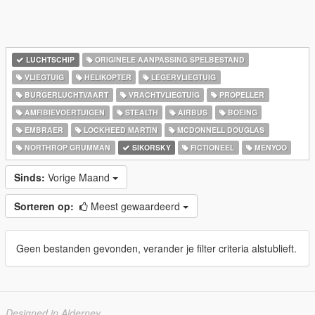
LUCHTSCHIP
ORIGINELE AANPASSING SPELBESTAND
VLIEGTUIG
HELIKOPTER
LEGERVLIEGTUIG
BURGERLUCHTVAART
VRACHTVLIEGTUIG
PROPELLER
AMFIBIEVOERTUIGEN
STEALTH
AIRBUS
BOEING
EMBRAER
LOCKHEED MARTIN
MCDONNELL DOUGLAS
NORTHROP GRUMMAN
SIKORSKY
FICTIONEEL
MENYOO
Sinds:
Vorige Maand
Sorteren op:
Meest gewaardeerd
Geen bestanden gevonden, verander je filter criteria alstublieft.
Designed in Alderney