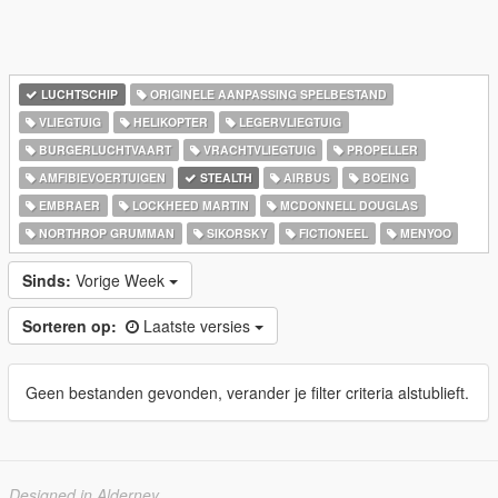
LUCHTSCHIP
ORIGINELE AANPASSING SPELBESTAND
VLIEGTUIG
HELIKOPTER
LEGERVLIEGTUIG
BURGERLUCHTVAART
VRACHTVLIEGTUIG
PROPELLER
AMFIBIEVOERTUIGEN
STEALTH
AIRBUS
BOEING
EMBRAER
LOCKHEED MARTIN
MCDONNELL DOUGLAS
NORTHROP GRUMMAN
SIKORSKY
FICTIONEEL
MENYOO
Sinds:
Vorige Week
Sorteren op:
Laatste versies
Geen bestanden gevonden, verander je filter criteria alstublieft.
Designed in Alderney