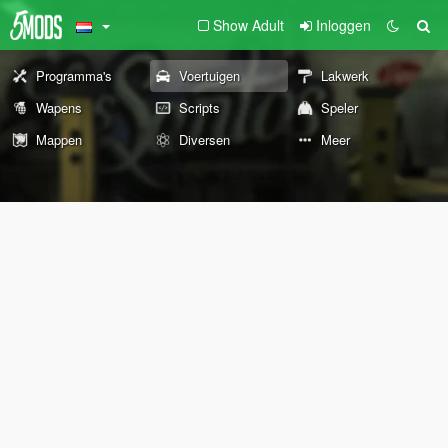
Show Adult
Inloggen
Programma's
Voertuigen
Lakwerk
Wapens
Scripts
Speler
Mappen
Diversen
Meer