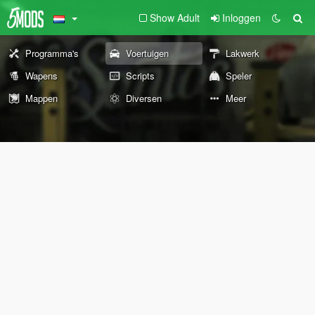
Show Adult
Inloggen
Programma's
Voertuigen
Lakwerk
Wapens
Scripts
Speler
Mappen
Diversen
Meer