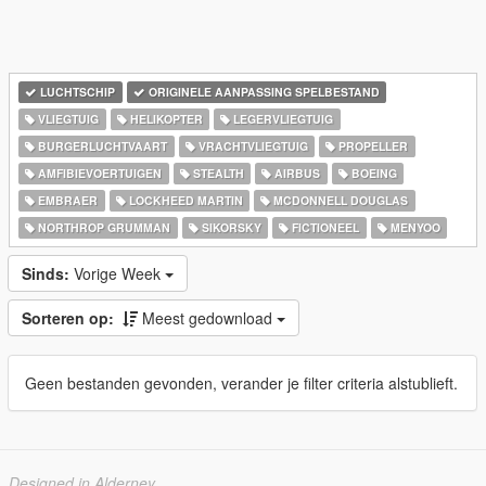
LUCHTSCHIP
ORIGINELE AANPASSING SPELBESTAND
VLIEGTUIG
HELIKOPTER
LEGERVLIEGTUIG
BURGERLUCHTVAART
VRACHTVLIEGTUIG
PROPELLER
AMFIBIEVOERTUIGEN
STEALTH
AIRBUS
BOEING
EMBRAER
LOCKHEED MARTIN
MCDONNELL DOUGLAS
NORTHROP GRUMMAN
SIKORSKY
FICTIONEEL
MENYOO
Sinds:
Vorige Week
Sorteren op:
Meest gedownload
Geen bestanden gevonden, verander je filter criteria alstublieft.
Designed in Alderney