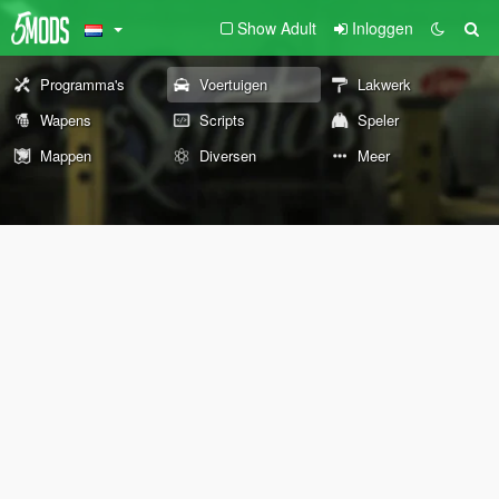
Show Adult
Inloggen
Programma's
Voertuigen
Lakwerk
Wapens
Scripts
Speler
Mappen
Diversen
Meer