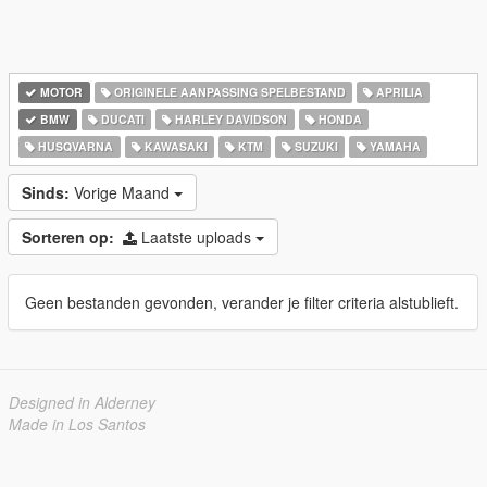
MOTOR
ORIGINELE AANPASSING SPELBESTAND
APRILIA
BMW
DUCATI
HARLEY DAVIDSON
HONDA
HUSQVARNA
KAWASAKI
KTM
SUZUKI
YAMAHA
Sinds:
Vorige Maand
Sorteren op:
Laatste uploads
Geen bestanden gevonden, verander je filter criteria alstublieft.
Designed in Alderney
Made in Los Santos