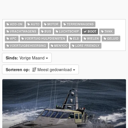
ADD-ON
AUTO
MOTOR
TERREINWAGENS
VRACHTWAGENS
BUS
LUCHTSCHIP
BOOT
TANK
APC
VOERTUIG HULPDIENSTEN
ELS
WIELEN
GELUID
VOERTUIGBEHEERSING
MENYOO
LORE FRIENDLY
Sinds:
Vorige Maand
Sorteren op:
Meest gedownload