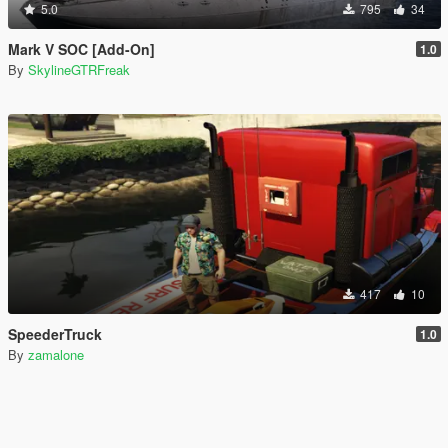
5.0
795
34
Mark V SOC [Add-On]
1.0
By
SkylineGTRFreak
417
10
SpeederTruck
1.0
By
zamalone