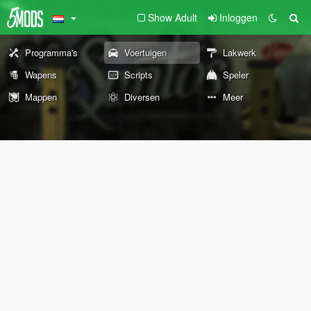
Show Adult
Inloggen
Programma's
Voertuigen
Lakwerk
Wapens
Scripts
Speler
Mappen
Diversen
Meer