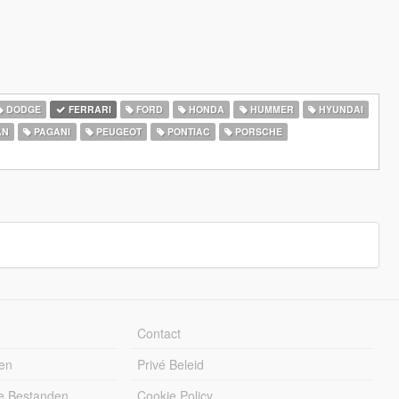
DODGE
FERRARI
FORD
HONDA
HUMMER
HYUNDAI
AN
PAGANI
PEUGEOT
PONTIAC
PORSCHE
Contact
en
Privé Beleid
e Bestanden
Cookie Policy