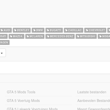
AUDI
BENTLEY
BMW
BUGATTI
CADILLAC
CHEVROLET
RATI
MAZDA
MCLAREN
MERCEDES-BENZ
MITSUBISHI
NISS
WAGEN
d
GTA 5 Mods Tools
Laatste bestanden
GTA 5 Voertuig Mods
Aanbevolen Bestand
GTA 5 Lakwerk Voertuigen Mods
Meest Gewaardeerd