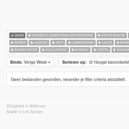
AUTO
ORIGINELE AANPASSING SPELBESTAND
ASTON MARTIN
INFINITI
JAGUAR
JEEP
LAMBORGHINI
LEXUS
MASE
RANGE ROVER
ROLLS ROYCE
SUBARU
TOYOTA
VOLKS
Sinds:
Vorige Week
Sorteren op:
Hoogst beoordeel
Geen bestanden gevonden, verander je filter criteria alstublieft.
Designed in Alderney
Made in Los Santos