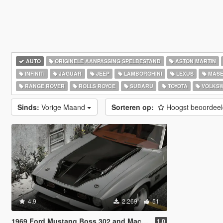
AUTO
ORIGINELE AANPASSING SPELBESTAND
ASTON MARTIN
INFINITI
JAGUAR
JEEP
LAMBORGHINI
LEXUS
MASE
RANGE ROVER
ROLLS ROYCE
SUBARU
TOYOTA
VOLKS
Sinds:
Vorige Maand
Sorteren op:
Hoogst beoordee
4.9
2.269
51
1969 Ford Mustang Boss 302 and Mach1 Pack [Add-On | Template]
1.0