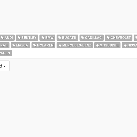
AUDI
BENTLEY
BMW
BUGATTI
CADILLAC
CHEVROLET
RATI
MAZDA
MCLAREN
MERCEDES-BENZ
MITSUBISHI
NISS
WAGEN
ld