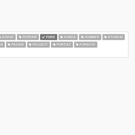
DODGE
FERRARI
FORD
HONDA
HUMMER
HYUNDAI
AN
PAGANI
PEUGEOT
PONTIAC
PORSCHE