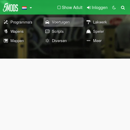
Show Adult
Inloggen
Programma's
Voertuigen
Lakwerk
Wapens
Scripts
Speler
Mappen
Diversen
Meer