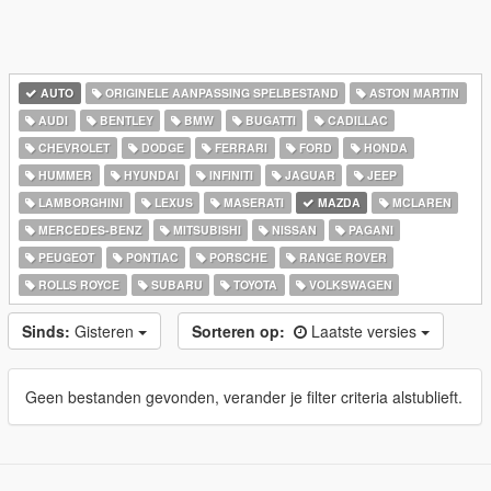
AUTO
ORIGINELE AANPASSING SPELBESTAND
ASTON MARTIN
AUDI
BENTLEY
BMW
BUGATTI
CADILLAC
CHEVROLET
DODGE
FERRARI
FORD
HONDA
HUMMER
HYUNDAI
INFINITI
JAGUAR
JEEP
LAMBORGHINI
LEXUS
MASERATI
MAZDA
MCLAREN
MERCEDES-BENZ
MITSUBISHI
NISSAN
PAGANI
PEUGEOT
PONTIAC
PORSCHE
RANGE ROVER
ROLLS ROYCE
SUBARU
TOYOTA
VOLKSWAGEN
Sinds:
Gisteren
Sorteren op:
Laatste versies
Geen bestanden gevonden, verander je filter criteria alstublieft.