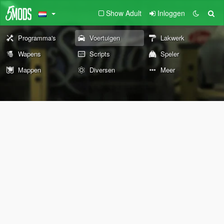
Show Adult
Inloggen
Programma's
Voertuigen
Lakwerk
Wapens
Scripts
Speler
Mappen
Diversen
Meer