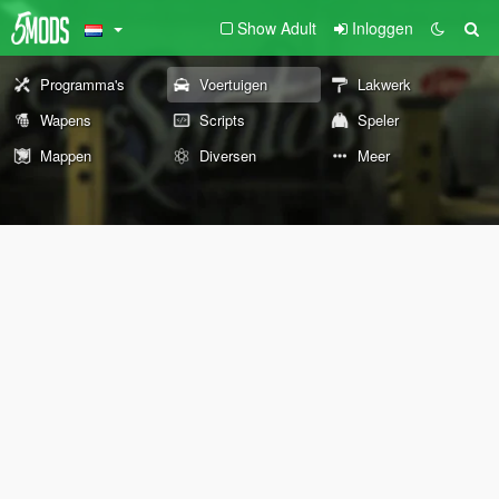
Show Adult
Inloggen
Programma's
Voertuigen
Lakwerk
Wapens
Scripts
Speler
Mappen
Diversen
Meer