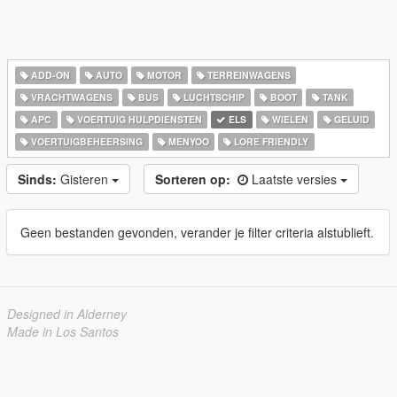
ADD-ON
AUTO
MOTOR
TERREINWAGENS
VRACHTWAGENS
BUS
LUCHTSCHIP
BOOT
TANK
APC
VOERTUIG HULPDIENSTEN
ELS
WIELEN
GELUID
VOERTUIGBEHEERSING
MENYOO
LORE FRIENDLY
Sinds:
Gisteren
Sorteren op:
Laatste versies
Geen bestanden gevonden, verander je filter criteria alstublieft.
Designed in Alderney
Made in Los Santos