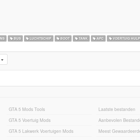
NS
BUS
LUCHTSCHIP
BOOT
TANK
APC
VOERTUIG HULP
d
GTA 5 Mods Tools
Laatste bestanden
GTA 5 Voertuig Mods
Aanbevolen Bestand
GTA 5 Lakwerk Voertuigen Mods
Meest Gewaardeerd