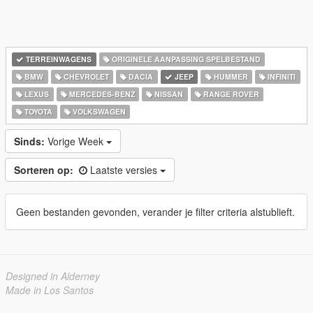
TERREINWAGENS
ORIGINELE AANPASSING SPELBESTAND
BMW
CHEVROLET
DACIA
JEEP
HUMMER
INFINITI
LEXUS
MERCEDES-BENZ
NISSAN
RANGE ROVER
TOYOTA
VOLKSWAGEN
Sinds:
Vorige Week
Sorteren op:
Laatste versies
Geen bestanden gevonden, verander je filter criteria alstublieft.
Designed in Alderney
Made in Los Santos