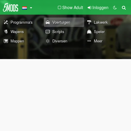
Show Adult
Inloggen
Programma's
Voertuigen
Lakwerk
Wapens
Scripts
Speler
Mappen
Diversen
Meer