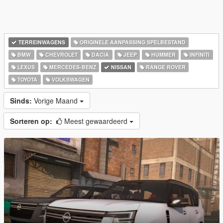
TERREINWAGENS
ORIGINELE AANPASSING SPELBESTAND
BMW
CHEVROLET
DACIA
JEEP
HUMMER
INFINITI
LEXUS
MERCEDES-BENZ
NISSAN
RANGE ROVER
TOYOTA
VOLKSWAGEN
Sinds:
Vorige Maand
Sorteren op:
Meest gewaardeerd