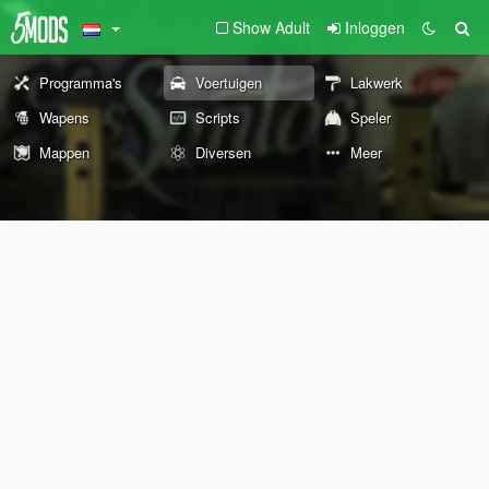
Show Adult
Inloggen
Programma's
Voertuigen
Lakwerk
Wapens
Scripts
Speler
Mappen
Diversen
Meer