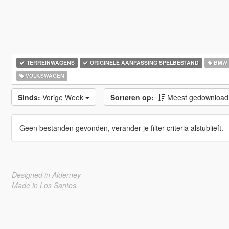
TERREINWAGENS
ORIGINELE AANPASSING SPELBESTAND
BMW
VOLKSWAGEN
Sinds:
Vorige Week
Sorteren op:
Meest gedownloa
Geen bestanden gevonden, verander je filter criteria alstublieft.
Designed in Alderney
Made in Los Santos