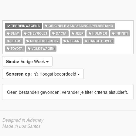
TERREINWAGENS
ORIGINELE AANPASSING SPELBESTAND
BMW
CHEVROLET
DACIA
JEEP
HUMMER
INFINITI
LEXUS
MERCEDES-BENZ
NISSAN
RANGE ROVER
TOYOTA
VOLKSWAGEN
Sinds:
Vorige Week
Sorteren op:
Hoogst beoordeeld
Geen bestanden gevonden, verander je filter criteria alstublieft.
Designed in Alderney
Made in Los Santos