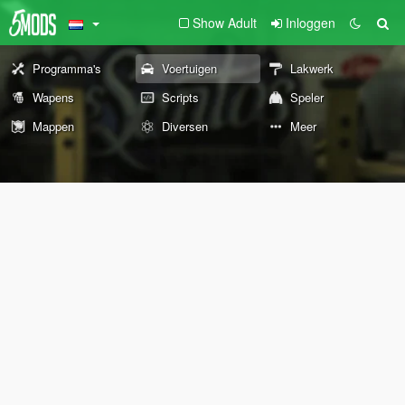
Show Adult
Inloggen
Programma's
Voertuigen
Lakwerk
Wapens
Scripts
Speler
Mappen
Diversen
Meer