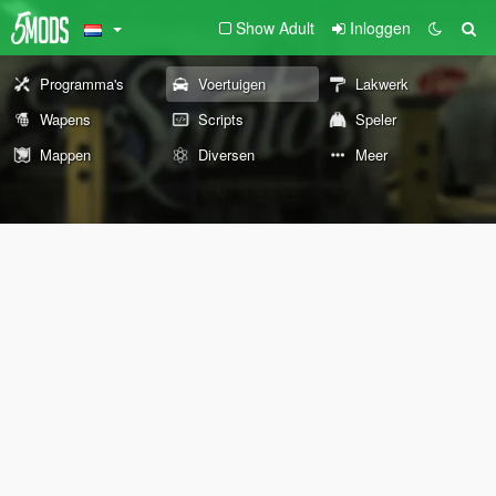
Show Adult
Inloggen
Programma's
Voertuigen
Lakwerk
Wapens
Scripts
Speler
Mappen
Diversen
Meer