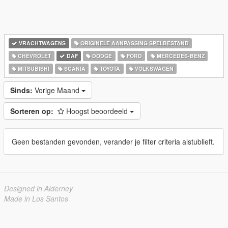
VRACHTWAGENS
ORIGINELE AANPASSING SPELBESTAND
CHEVROLET
DAF
DODGE
FORD
MERCEDES-BENZ
MITSUBISHI
SCANIA
TOYOTA
VOLKSWAGEN
Sinds:
Vorige Maand
Sorteren op:
Hoogst beoordeeld
Geen bestanden gevonden, verander je filter criteria alstublieft.
Designed in Alderney
Made in Los Santos