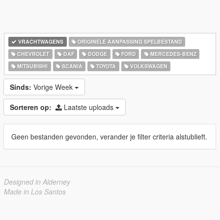
VRACHTWAGENS
ORIGINELE AANPASSING SPELBESTAND
CHEVROLET
DAF
DODGE
FORD
MERCEDES-BENZ
MITSUBISHI
SCANIA
TOYOTA
VOLKSWAGEN
Sinds:
Vorige Week
Sorteren op:
Laatste uploads
Geen bestanden gevonden, verander je filter criteria alstublieft.
Designed in Alderney
Made in Los Santos