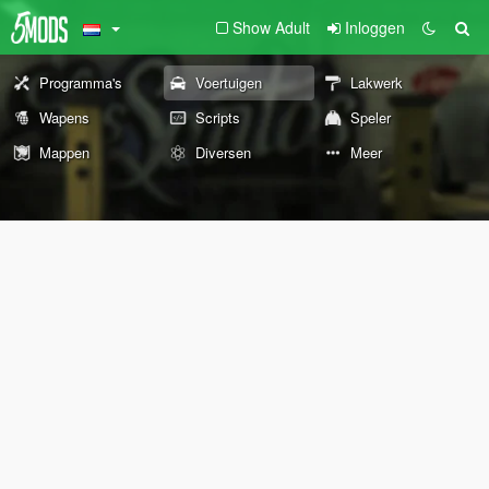
Show Adult
Inloggen
Programma's
Voertuigen
Lakwerk
Wapens
Scripts
Speler
Mappen
Diversen
Meer