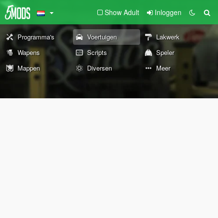
Show Adult
Inloggen
Programma's
Voertuigen
Lakwerk
Wapens
Scripts
Speler
Mappen
Diversen
Meer