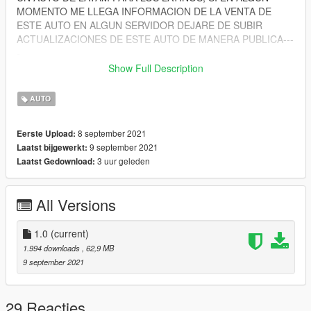
MOMENTO ME LLEGA INFORMACION DE LA VENTA DE
ESTE AUTO EN ALGUN SERVIDOR DEJARE DE SUBIR
ACTUALIZACIONES DE ESTE AUTO DE MANERA PUBLICA---
-
Show Full Description
V1.0:
- Completamente funcional in game
AUTO
- Multiples tunings de exterior y tuneables Vanilla del gta5
- Utilicese en la ultima version del juego
8 september 2021
Eerste Upload:
9 september 2021
Laatst bijgewerkt:
Bugs:
3 uur geleden
Laatst Gedownload:
- Puedes esperar un fallo visual en los cristales
- Las manos no estan bien acomodadas al volante
(Ya estoy Trabajando en ello).
All Versions
-----------------
caracteristicas:
1.0
(current)
-Tuneables exteriores
1.994 downloads
, 62,9 MB
-Todas las puertas trabajando
9 september 2021
- Posibles cambios de pintura con PAINT1 Para exterior Y
PAINT2 Para el interior en los asientos delanteros
-Todas las luces funcionan
29 Reacties