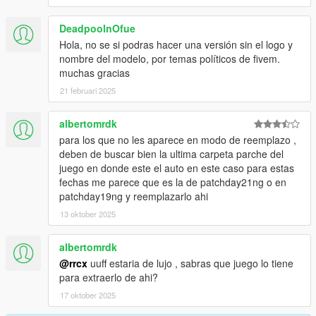
SPAWN The car with the ID "tsuru"
DeadpoolnOfue
Hola, no se si podras hacer una versión sin el logo y
------------------------------------------------
nombre del modelo, por temas políticos de fivem.
muchas gracias
Enjoy!
21 februari 2025
albertomrdk
para los que no les aparece en modo de reemplazo ,
deben de buscar bien la ultima carpeta parche del
juego en donde este el auto en este caso para estas
fechas me parece que es la de patchday21ng o en
patchday19ng y reemplazarlo ahi
13 oktober 2025
albertomrdk
@rrcx
uuff estaria de lujo , sabras que juego lo tiene
para extraerlo de ahi?
17 oktober 2025