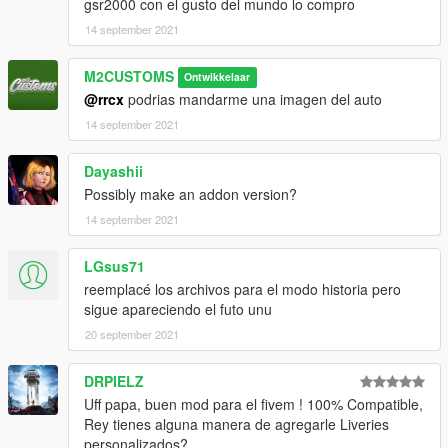
gsr2000 con el gusto del mundo lo compro
SERVER I WILL STOP UPLOADING UPDATES TO THIS AUTO
14 september 2021
PUBLICLY ----
V1.0:
M2CUSTOMS
Ontwikkelaar
-Fully functional in game
@rrcx
podrias mandarme una imagen del auto
-Multiple exterior tunings and Vanilla gta5 tunings
14 september 2021
-Be used in the latest version of the game
Bugs:
Dayashii
- You can expect a visual glitch on the crystals
- Hands are not well adjusted to the wheel
Possibly make an addon version?
(I'm already working on it).
14 september 2021
-----------------
LGsus71
features:
reemplacé los archivos para el modo historia pero
-Outside tuning
sigue apareciendo el futo unu
-All doors working
-Possible paint changes with PAINT1 For exterior AND PAINT2
20 september 2021
For interior on the front seats
-All lights work
DRPIELZ
Uff papa, buen mod para el fivem ! 100% Compatible,
-----------------------------------------------
Rey tienes alguna manera de agregarle Liveries
installation:
personalizados?