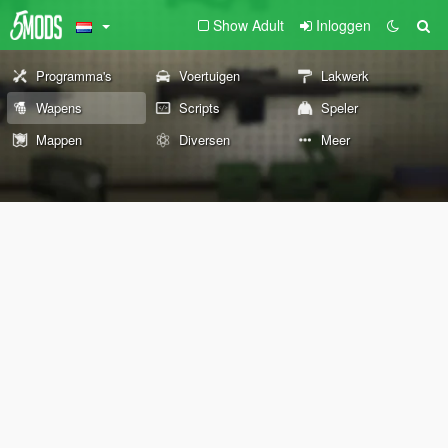
Show Adult
Inloggen
Programma's
Voertuigen
Lakwerk
Wapens
Scripts
Speler
Mappen
Diversen
Meer