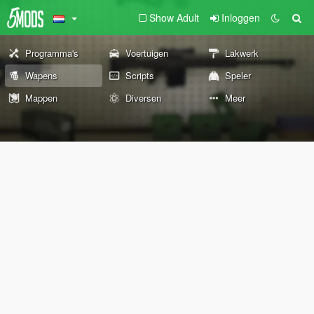
Show Adult
Inloggen
Programma's
Voertuigen
Lakwerk
Wapens
Scripts
Speler
Mappen
Diversen
Meer