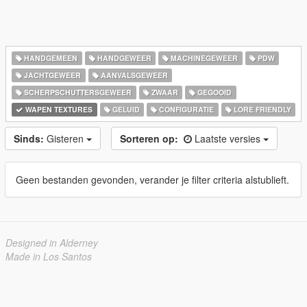
HANDGEMEEN
HANDGEWEER
MACHINEGEWEER
PDW
JACHTGEWEER
AANVALSGEWEER
SCHERPSCHUTTERSGEWEER
ZWAAR
GEGOOID
WAPEN TEXTURES
GELUID
CONFIGURATIE
LORE FRIENDLY
Sinds:
Gisteren
Sorteren op:
Laatste versies
Geen bestanden gevonden, verander je filter criteria alstublieft.
Designed in Alderney
Made in Los Santos