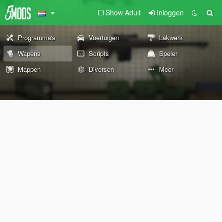
Show Adult
Inloggen
Programma's
Voertuigen
Lakwerk
Wapens
Scripts
Speler
Mappen
Diversen
Meer