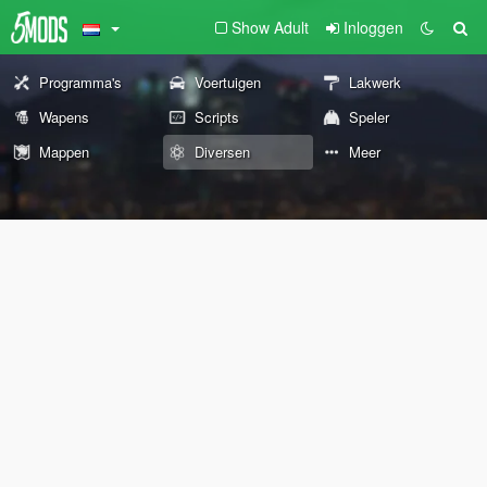
Show Adult
Inloggen
Programma's
Voertuigen
Lakwerk
Wapens
Scripts
Speler
Mappen
Diversen
Meer