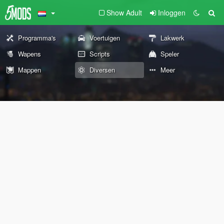
Show Adult
Inloggen
Programma's
Voertuigen
Lakwerk
Wapens
Scripts
Speler
Mappen
Diversen
Meer