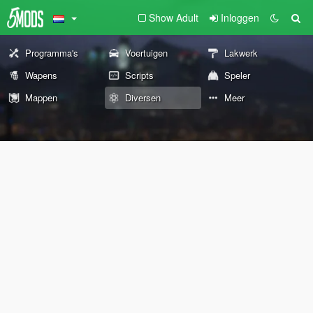
Show Adult
Inloggen
Programma's
Voertuigen
Lakwerk
Wapens
Scripts
Speler
Mappen
Diversen
Meer