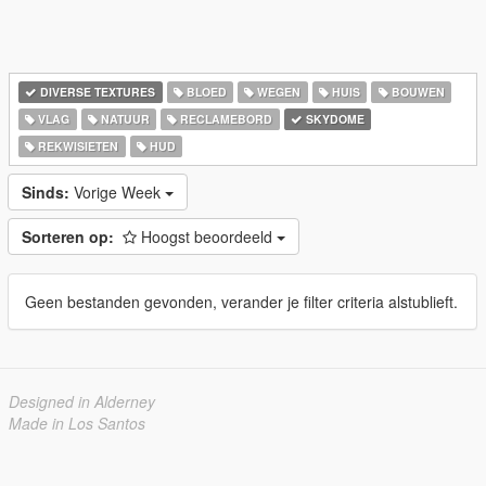
DIVERSE TEXTURES
BLOED
WEGEN
HUIS
BOUWEN
VLAG
NATUUR
RECLAMEBORD
SKYDOME
REKWISIETEN
HUD
Sinds:
Vorige Week
Sorteren op:
Hoogst beoordeeld
Geen bestanden gevonden, verander je filter criteria alstublieft.
Designed in Alderney
Made in Los Santos