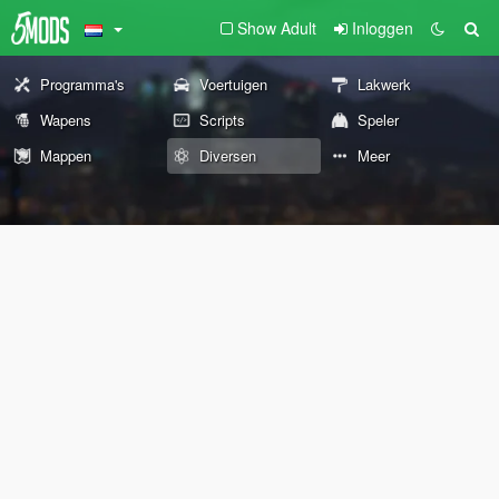
Show Adult
Inloggen
Programma's
Voertuigen
Lakwerk
Wapens
Scripts
Speler
Mappen
Diversen
Meer